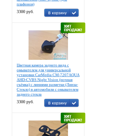
плафонов)
3300 руб.
Цветная камера заднего вида c
омывателем для универсальной
установки CarMedia CM-7207AQUA
AHD-CVBS Night Vision (ночная
съёмка) с линиями разметки (Линза-
Стекло) в автомобили с омывателем
заднего стекла
3300 руб.