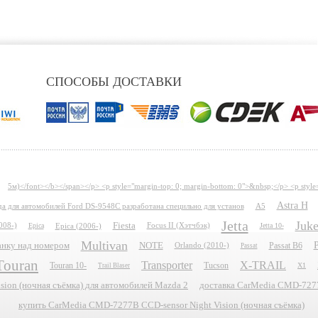
СПОСОБЫ ДОСТАВКИ
5м)</font></b></span></p> <p style="margin-top: 0; margin-bottom: 0">&nbsp;</p> <p style
Astra H
ида для автомобилей Ford DS-9548C разработана специльно для установ
A5
Jetta
Juk
Fiesta
008-)
Epica
Epica (2006-)
Focus II (Хэтчбэк)
Jetta 10-
Multivan
P
планку над номером
NOTE
Passat B6
Orlando (2010-)
Passat
Touran
Transporter
X-TRAIL
Touran 10-
Tucson
X1
Trail Blaser
ion (ночная съёмка) для автомобилей Mazda 2
доставка CarMedia CMD-7277B
купить CarMedia CMD-7277B CCD-sensor Night Vision (ночная съёмка)