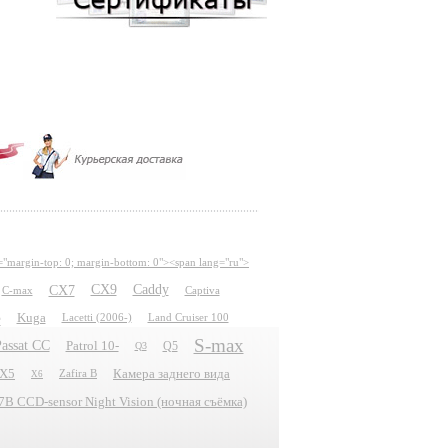
="margin-top: 0; margin-bottom: 0"><span lang="ru">
CX7
CX9
Caddy
C-max
Captiva
e
Kuga
Lacetti (2006-)
Land Cruiser 100
S-max
assat CC
Patrol 10-
Q5
Q3
X5
Камера заднего вида
Zafira B
X6
 CCD-sensor Night Vision (ночная съёмка)