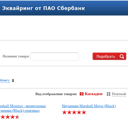
.
Название товара:
йтингу
Каскадом
Вид отображения товаров:
Плиткой
rshall Monitor - мониторные
Наушники Marshall Major (Black)
ушники (Black) оригинал