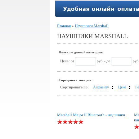
Главная
»
Наушники Marshall
НАУШНИКИ MARSHALL
Поиск по данной категории:
Цена:
от
руб. - до
руб
Сортировка товаров:
Сортировать по:
Алфавиту
Цене
Ре
Marshall Major II Bluetooth - наушники
Ma
на