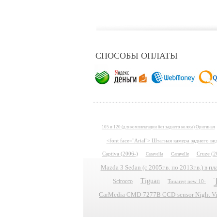
СПОСОБЫ ОПЛАТЫ
105 и 120 (для комплектации без заднего колеса) Оригинал
<font face="Arial"> Штатная камера заднего в
Captiva (2006-)
Caravelle
Cruze (2
Caravella
Mazda 3 Sedan (с 2005г.в. по 2013г.в.) в 
Tiguan
Scirocco
Touareg new 10-
CarMedia CMD-7277B CCD-sensor Night Vis