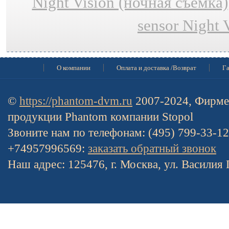
Night Vision (ночная съёмка)
sensor Night 
О компании
Оплата и доставка /Возврат
Га
©
https://phantom-dvm.ru
2007-2024, Фирме
продукции Phantom компании Stopol
Звоните нам по телефонам: (495) 799-33-1
+74957996569:
заказать обратный звонок
Наш адрес: 125476, г. Москва, ул. Василия