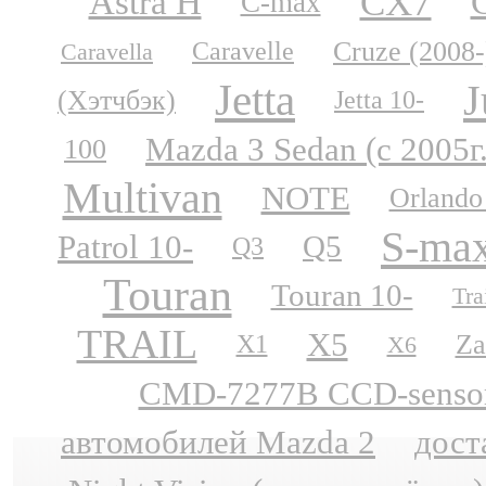
CX7
Astra H
C-max
Cruze (2008-
Caravelle
Caravella
Jetta
J
(Хэтчбэк)
Jetta 10-
Mazda 3 Sedan (с 2005г
100
Multivan
NOTE
Orlando
S-ma
Patrol 10-
Q5
Q3
Touran
Touran 10-
Tra
TRAIL
X5
Za
X1
X6
CMD-7277B CCD-sensor N
автомобилей Mazda 2
дост