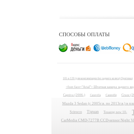
СПОСОБЫ ОПЛАТЫ
105 и 120 (для комплектации без заднего колеса) Оригинал
<font face="Arial"> Штатная камера заднего в
Captiva (2006-)
Caravelle
Cruze (2
Caravella
Mazda 3 Sedan (с 2005г.в. по 2013г.в.) в 
Tiguan
Scirocco
Touareg new 10-
CarMedia CMD-7277B CCD-sensor Night Vis