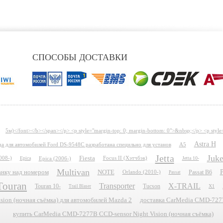
СПОСОБЫ ДОСТАВКИ
5м)</font></b></span></p> <p style="margin-top: 0; margin-bottom: 0">&nbsp;</p> <p style
Astra H
ида для автомобилей Ford DS-9548C разработана специльно для установ
A5
Jetta
Juk
Fiesta
008-)
Epica
Epica (2006-)
Focus II (Хэтчбэк)
Jetta 10-
Multivan
P
планку над номером
NOTE
Passat B6
Orlando (2010-)
Passat
Touran
Transporter
X-TRAIL
Touran 10-
Tucson
X1
Trail Blaser
ion (ночная съёмка) для автомобилей Mazda 2
доставка CarMedia CMD-7277B
купить CarMedia CMD-7277B CCD-sensor Night Vision (ночная съёмка)