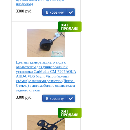
плафонов)
3300 руб.
Цветная камера заднего вида c
омывателем для универсальной
установки CarMedia CM-7207AQUA
AHD-CVBS Night Vision (ночная
съёмка) с линиями разметки (Линза-
Стекло) в автомобили с омывателем
заднего стекла
3300 руб.