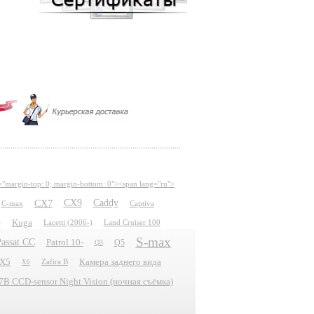
="margin-top: 0; margin-bottom: 0"><span lang="ru">
CX7
CX9
Caddy
C-max
Captiva
e
Kuga
Lacetti (2006-)
Land Cruiser 100
S-max
assat CC
Patrol 10-
Q5
Q3
X5
Камера заднего вида
Zafira B
X6
 CCD-sensor Night Vision (ночная съёмка)