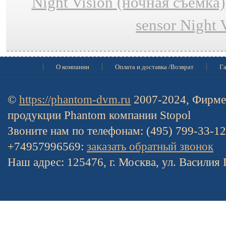
Night Vision (ночная съёмка)
sensor Night 
О компании
Оплата и доставка /Возврат
Га
©
https://phantom-dvm.ru
2007-2024, Фирме
продукции Phantom компании Stopol
Звоните нам по телефонам: (495) 799-33-1
+74957996569:
заказать обратный звонок
Наш адрес: 125476, г. Москва, ул. Василия