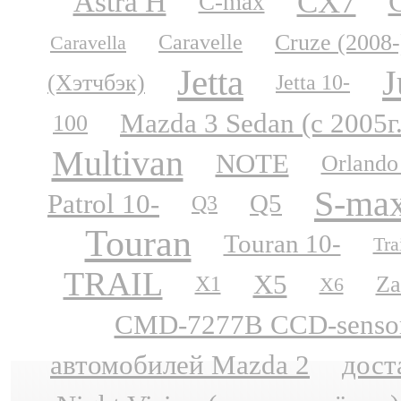
CX7
Astra H
C-max
Cruze (2008-
Caravelle
Caravella
Jetta
J
(Хэтчбэк)
Jetta 10-
Mazda 3 Sedan (с 2005г
100
Multivan
NOTE
Orlando
S-ma
Patrol 10-
Q5
Q3
Touran
Touran 10-
Tra
TRAIL
X5
Za
X1
X6
CMD-7277B CCD-sensor N
автомобилей Mazda 2
дост