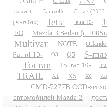
CX7
Astra H
C-max
Cruze (2008-
Caravelle
Caravella
Jetta
J
(Хэтчбэк)
Jetta 10-
Mazda 3 Sedan (с 2005г
100
Multivan
NOTE
Orlando
S-ma
Patrol 10-
Q5
Q3
Touran
Touran 10-
Tra
TRAIL
X5
Za
X1
X6
CMD-7277B CCD-sensor N
автомобилей Mazda 2
дост