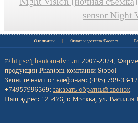
Night Vision (ночная съёмка)
sensor Night 
О компании
Оплата и доставка /Возврат
Га
©
https://phantom-dvm.ru
2007-2024, Фирме
продукции Phantom компании Stopol
Звоните нам по телефонам: (495) 799-33-1
+74957996569:
заказать обратный звонок
Наш адрес: 125476, г. Москва, ул. Василия