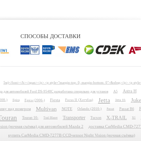
СПОСОБЫ ДОСТАВКИ
5м)</font></b></span></p> <p style="margin-top: 0; margin-bottom: 0">&nbsp;</p> <p style
Astra H
ида для автомобилей Ford DS-9548C разработана специльно для установ
A5
Jetta
Juk
Fiesta
008-)
Epica
Epica (2006-)
Focus II (Хэтчбэк)
Jetta 10-
Multivan
P
планку над номером
NOTE
Passat B6
Orlando (2010-)
Passat
Touran
Transporter
X-TRAIL
Touran 10-
Tucson
X1
Trail Blaser
ion (ночная съёмка) для автомобилей Mazda 2
доставка CarMedia CMD-7277B
купить CarMedia CMD-7277B CCD-sensor Night Vision (ночная съёмка)