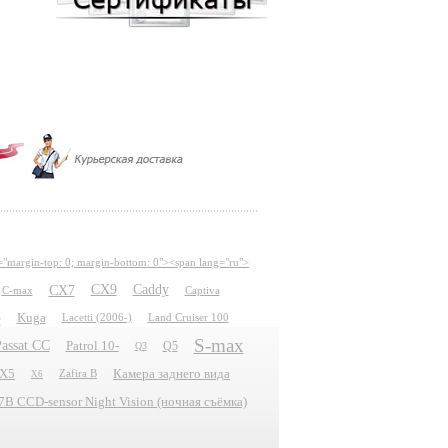
="margin-top: 0; margin-bottom: 0"><span lang="ru">
CX7
CX9
Caddy
C-max
Captiva
e
Kuga
Lacetti (2006-)
Land Cruiser 100
S-max
assat CC
Patrol 10-
Q5
Q3
X5
Камера заднего вида
Zafira B
X6
 CCD-sensor Night Vision (ночная съёмка)