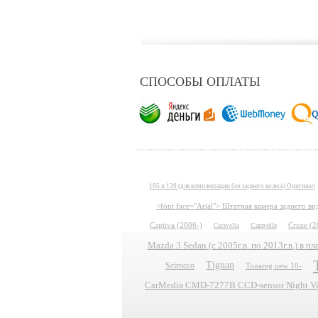
СПОСОБЫ ОПЛАТЫ
105 и 120 (для комплектации без заднего колеса) Оригинал
<font face="Arial"> Штатная камера заднего в
Captiva (2006-)
Caravelle
Cruze (2
Caravella
Mazda 3 Sedan (с 2005г.в. по 2013г.в.) в 
Tiguan
Scirocco
Touareg new 10-
CarMedia CMD-7277B CCD-sensor Night Vis