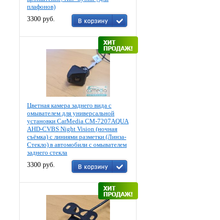
плафонов)
3300 руб.
Цветная камера заднего вида c
омывателем для универсальной
установки CarMedia CM-7207AQUA
AHD-CVBS Night Vision (ночная
съёмка) с линиями разметки (Линза-
Стекло) в автомобили с омывателем
заднего стекла
3300 руб.