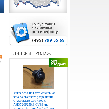
И
ЛИДЕРЫ ПРОДАЖ
ля
Универсальная автомобильная
камера высокого разрешения
CARMEDIA CM-7566H-
AHD720P25HZ-CVBS (на
кронштейне, тип "кубик", для