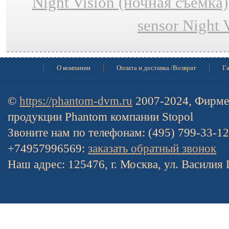
Night Vision (ночная съёмка)
sensor Night 
О компании
Оплата и доставка /Возврат
Га
©
https://phantom-dvm.ru
2007-2024, Фирме
продукции Phantom компании Stopol
Звоните нам по телефонам: (495) 799-33-1
+74957996569:
заказать обратный звонок
Наш адрес: 125476, г. Москва, ул. Василия