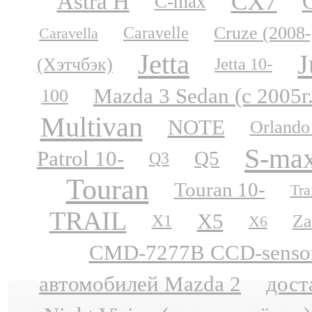
CX7
Astra H
C-max
Cruze (2008-
Caravelle
Caravella
Jetta
J
(Хэтчбэк)
Jetta 10-
Mazda 3 Sedan (с 2005г
100
Multivan
NOTE
Orlando
S-ma
Patrol 10-
Q5
Q3
Touran
Touran 10-
Tra
TRAIL
X5
Za
X1
X6
CMD-7277B CCD-sensor N
автомобилей Mazda 2
дост