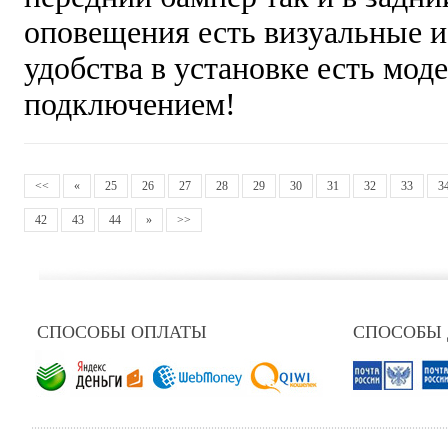
оповещения есть визуальные и
удобства в установке есть мод
подключением!
<<
«
25
26
27
28
29
30
31
32
33
3
42
43
44
»
>>
СПОСОБЫ ОПЛАТЫ
СПОСОБЫ