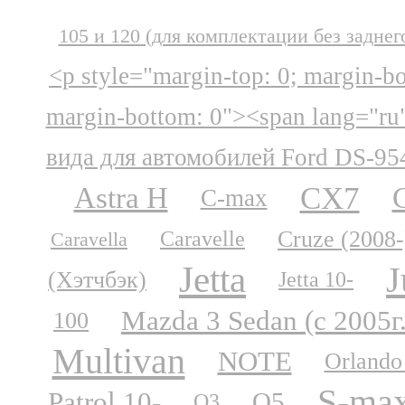
105 и 120 (для комплектации без заднег
<p style="margin-top: 0; margin-b
margin-bottom: 0"><span lang="ru
вида для автомобилей Ford DS-95
CX7
Astra H
C-max
Cruze (2008-
Caravelle
Caravella
Jetta
J
(Хэтчбэк)
Jetta 10-
Mazda 3 Sedan (с 2005г
100
Multivan
NOTE
Orlando
S-ma
Patrol 10-
Q5
Q3