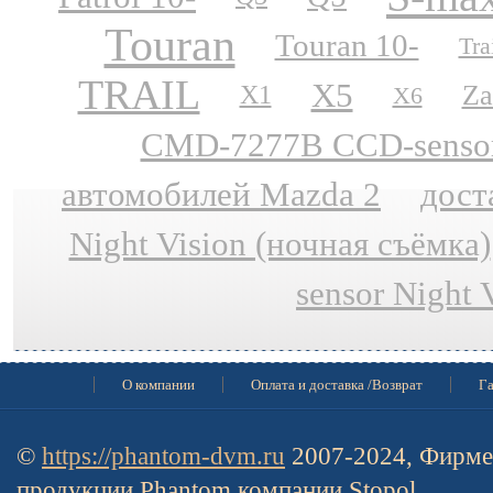
Touran
Touran 10-
Tra
TRAIL
X5
Za
X1
X6
CMD-7277B CCD-sensor N
автомобилей Mazda 2
дост
Night Vision (ночная съёмка)
sensor Night 
О компании
Оплата и доставка /Возврат
Га
©
https://phantom-dvm.ru
2007-2024, Фирме
продукции Phantom компании Stopol