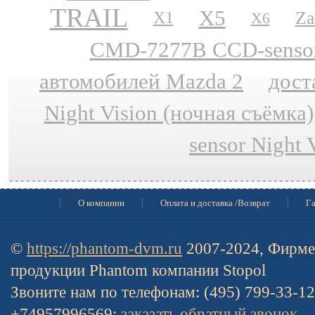
TRAIL
X5
Za
X1
X6
CMD-7277B CCD-sensor N
автомобилей Mazda 2
дост
Night Vision (ночная съёмка)
sensor Night 
О компании
Оплата и доставка /Возврат
Га
©
https://phantom-dvm.ru
2007-2024, Фирме
продукции Phantom компании Stopol
Звоните нам по телефонам: (495) 799-33-1
+74957996569:
заказать обратный звонок