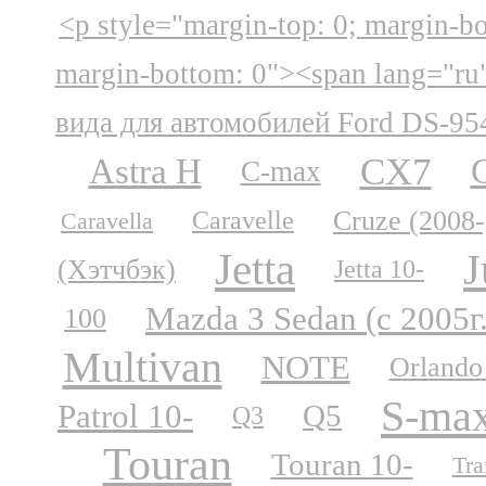
<p style="margin-top: 0; margin-b
margin-bottom: 0"><span lang="ru
вида для автомобилей Ford DS-95
CX7
Astra H
C-max
Cruze (2008-
Caravelle
Caravella
Jetta
J
(Хэтчбэк)
Jetta 10-
Mazda 3 Sedan (с 2005г
100
Multivan
NOTE
Orlando
S-ma
Patrol 10-
Q5
Q3
Touran
Touran 10-
Tra