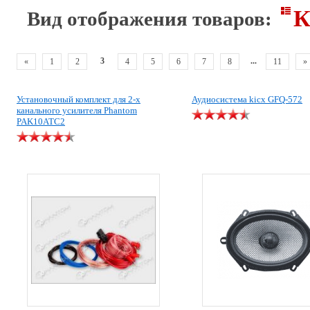
К
Вид отображения товаров:
3
...
«
1
2
4
5
6
7
8
11
»
Установочный комплект для 2-х
Аудиосистема kicx GFQ-572
канального усилителя Phantom
PAK10ATC2