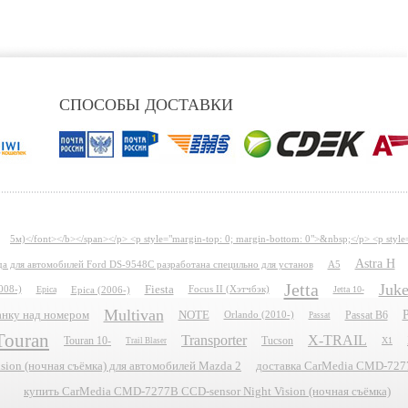
СПОСОБЫ ДОСТАВКИ
5м)</font></b></span></p> <p style="margin-top: 0; margin-bottom: 0">&nbsp;</p> <p style
Astra H
ида для автомобилей Ford DS-9548C разработана специльно для установ
A5
Jetta
Juk
Fiesta
008-)
Epica
Epica (2006-)
Focus II (Хэтчбэк)
Jetta 10-
Multivan
P
планку над номером
NOTE
Passat B6
Orlando (2010-)
Passat
Touran
Transporter
X-TRAIL
Touran 10-
Tucson
X1
Trail Blaser
ion (ночная съёмка) для автомобилей Mazda 2
доставка CarMedia CMD-7277B
купить CarMedia CMD-7277B CCD-sensor Night Vision (ночная съёмка)