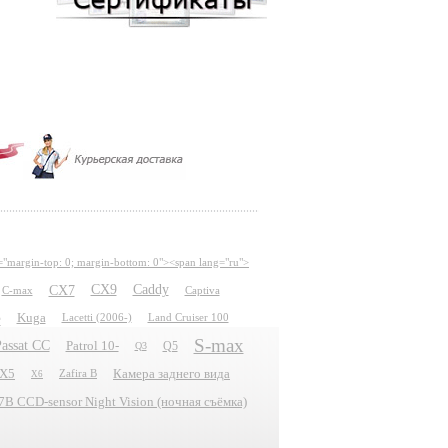
="margin-top: 0; margin-bottom: 0"><span lang="ru">
CX7
CX9
Caddy
C-max
Captiva
e
Kuga
Lacetti (2006-)
Land Cruiser 100
S-max
assat CC
Patrol 10-
Q5
Q3
X5
Камера заднего вида
Zafira B
X6
 CCD-sensor Night Vision (ночная съёмка)