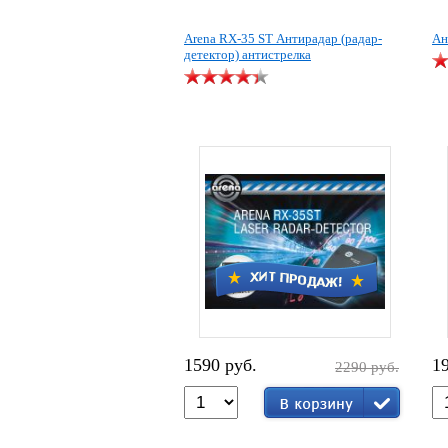
Arena RX-35 ST Антирадар (радар-
Ан
детектор) антистрелка
1590 руб.
1
2290 руб.