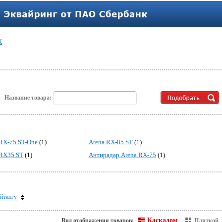
X
.
Название товара:
 RX-75 ST-One
(1)
Arena RX-85 ST
(1)
 RX35 ST
(1)
Антирадар Arena RX-75
(1)
йтингу
Каскадом
Вид отображения товаров:
Плиткой