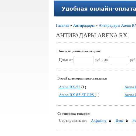
Главная
»
Антирадары
»
Антирадары Arena R
АНТИРАДАРЫ ARENA RX
Поиск по данной категории:
Цена:
от
руб. - до
руб
В этой категории представлены:
Arena RX-55
(1)
Arena
Arena RX-85 ST GPS
(1)
Arena
Сортировка товаров:
Сортировать по:
Алфавиту
Цене
Ре