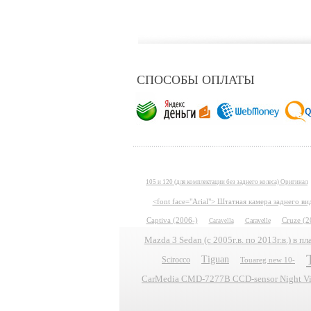
СПОСОБЫ ОПЛАТЫ
105 и 120 (для комплектации без заднего колеса) Оригинал
<font face="Arial"> Штатная камера заднего в
Captiva (2006-)
Caravelle
Cruze (2
Caravella
Mazda 3 Sedan (с 2005г.в. по 2013г.в.) в 
Tiguan
Scirocco
Touareg new 10-
CarMedia CMD-7277B CCD-sensor Night Vis