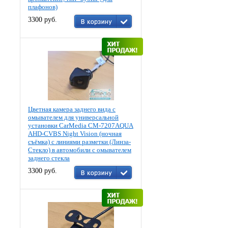
плафонов)
3300 руб.
Цветная камера заднего вида c
омывателем для универсальной
установки CarMedia CM-7207AQUA
AHD-CVBS Night Vision (ночная
съёмка) с линиями разметки (Линза-
Стекло) в автомобили с омывателем
заднего стекла
3300 руб.