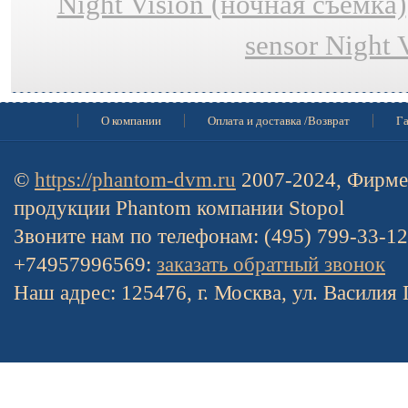
Night Vision (ночная съёмка)
sensor Night 
О компании
Оплата и доставка /Возврат
Га
©
https://phantom-dvm.ru
2007-2024, Фирме
продукции Phantom компании Stopol
Звоните нам по телефонам: (495) 799-33-1
+74957996569:
заказать обратный звонок
Наш адрес: 125476, г. Москва, ул. Василия