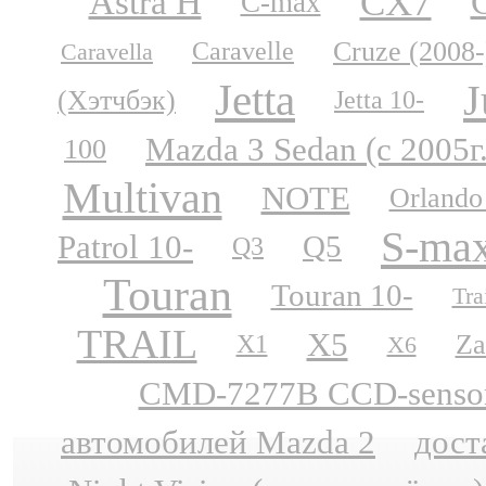
CX7
Astra H
C-max
Cruze (2008-
Caravelle
Caravella
Jetta
J
(Хэтчбэк)
Jetta 10-
Mazda 3 Sedan (с 2005г
100
Multivan
NOTE
Orlando
S-ma
Patrol 10-
Q5
Q3
Touran
Touran 10-
Tra
TRAIL
X5
Za
X1
X6
CMD-7277B CCD-sensor N
автомобилей Mazda 2
дост