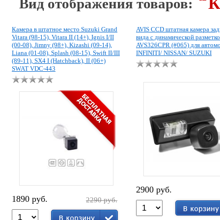
К
Вид отображения товаров:
Камера в штатное место Suzuki Grand
AVIS CCD штатная камера зад
Vitara (98-15), Vitara II (14+), Ignis I/II
вида с динамической разметк
(00-08), Jimny (98+), Kizashi (09-14),
AVS326CPR (#065) для автом
Liana (01-08), Splash (08-15), Swift II/III
INFINITI/ NISSAN/ SUZUKI
(89-11), SX4 I (Hatchback), II (06+)
SWAT VDC-443
2900 руб.
1890 руб.
2290 руб.