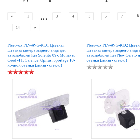
...
8
«
1
3
4
5
6
7
14
»
Pleervox PLV-AVG-KI01 Цветная
Pleervox PLV-AVG-KI02 Цветн
штатная камера заднего вида для
штатная камера заднего вида 
автомобилей Kia Sorento 09-, Mоhave,
автомобилей Kia New Cerato 
Ceed -11, Carence, Opirus, Sportage 10-
съемки (линза - стекло)
ночной съемки (линза - стекло)