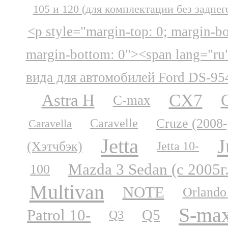
105 и 120 (для комплектации без заднег
<p style="margin-top: 0; margin-b
margin-bottom: 0"><span lang="ru
вида для автомобилей Ford DS-95
CX7
Astra H
C-max
Cruze (2008-
Caravelle
Caravella
Jetta
J
(Хэтчбэк)
Jetta 10-
Mazda 3 Sedan (с 2005г
100
Multivan
NOTE
Orlando
S-ma
Patrol 10-
Q5
Q3