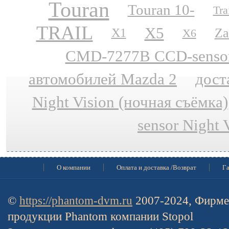
Touran
Touran 10-
Tra
TRAIL
X5
Za
X1
X6
CMD-7277B CCD-sensor N
автомобилей Mazda 2
дост
Night Vision (ночная съёмка)
sensor Night 
О компании
Оплата и доставка /Возврат
Га
©
https://phantom-dvm.ru
2007-2024, Фирме
продукции Phantom компании Stopol