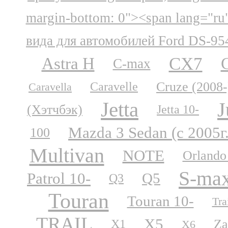
margin-bottom: 0"><span lang="ru
вида для автомобилей Ford DS-95
CX7
Astra H
C-max
Cruze (2008-
Caravelle
Caravella
Jetta
J
(Хэтчбэк)
Jetta 10-
Mazda 3 Sedan (с 2005г
100
Multivan
NOTE
Orlando
S-ma
Patrol 10-
Q5
Q3
Touran
Touran 10-
Tra
TRAIL
X5
Za
X1
X6