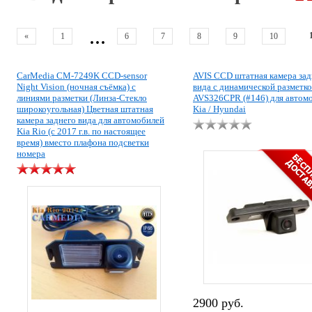
...
«
1
6
7
8
9
10
CarMedia CM-7249K CCD-sensor
AVIS CCD штатная камера зад
Night Vision (ночная съёмка) с
вида с динамической разметк
линиями разметки (Линза-Стекло
AVS326CPR (#146) для автом
широкоугольная) Цветная штатная
Kia / Hyundai
камера заднего вида для автомобилей
Kia Rio (с 2017 г.в. по настоящее
время) вместо плафона подсветки
номера
2900 руб.