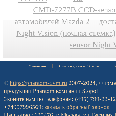
CMD-7277B CCD-sensor N
автомобилей Mazda 2
дост
Night Vision (ночная съёмка)
sensor Night 
О компании
Оплата и доставка /Возврат
Га
©
https://phantom-dvm.ru
2007-2024, Фирме
продукции Phantom компании Stopol
Звоните нам по телефонам: (495) 799-33-1
+74957996569:
заказать обратный звонок
Наш адрес: 125476, г. Москва, ул. Василия