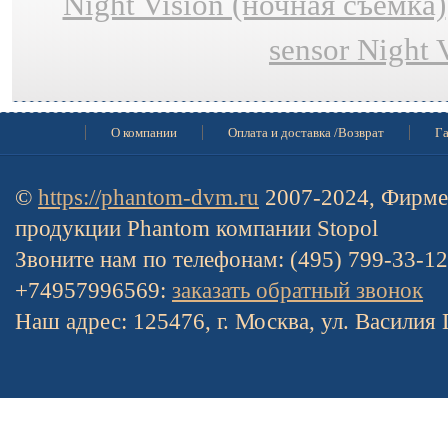
Night Vision (ночная съёмка)
sensor Night 
О компании
Оплата и доставка /Возврат
Га
©
https://phantom-dvm.ru
2007-2024, Фирме
продукции Phantom компании Stopol
Звоните нам по телефонам: (495) 799-33-1
+74957996569:
заказать обратный звонок
Наш адрес: 125476, г. Москва, ул. Василия