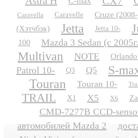
CX7
Astra H
C-max
Cruze (2008-
Caravelle
Caravella
Jetta
J
(Хэтчбэк)
Jetta 10-
Mazda 3 Sedan (с 2005г
100
Multivan
NOTE
Orlando
S-ma
Patrol 10-
Q5
Q3
Touran
Touran 10-
Tra
TRAIL
X5
Za
X1
X6
CMD-7277B CCD-sensor N
автомобилей Mazda 2
дост