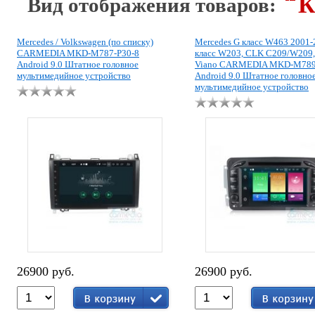
К
Вид отображения товаров:
Mercedes / Volkswagen (по списку)
Mercedes G класс W463 2001-
CARMEDIA MKD-M787-P30-8
класс W203, CLK C209/W209, 
Android 9.0 Штатное головное
Viano CARMEDIA MKD-M789
мультимедийное устройство
Android 9.0 Штатное головно
мультимедийное устройство
26900 руб.
26900 руб.