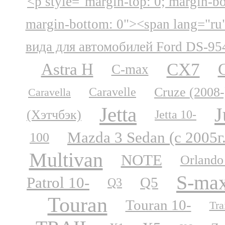
<p style="margin-top: 0; margin-b
margin-bottom: 0"><span lang="ru
вида для автомобилей Ford DS-95
CX7
Astra H
C-max
Cruze (2008-
Caravelle
Caravella
Jetta
J
(Хэтчбэк)
Jetta 10-
Mazda 3 Sedan (с 2005г
100
Multivan
NOTE
Orlando
S-ma
Patrol 10-
Q5
Q3
Touran
Touran 10-
Tra