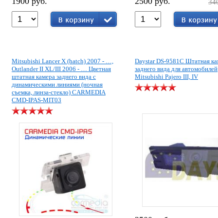
1900 руб.
2500 руб.
34
Mitsubishi Lancer X (hatch) 2007 - …,
Daystar DS-9581C Штатная ка
Outlander II XL/III 2006 - … Цветная
заднего вида для автомобилей
штатная камера заднего вида с
Mitsubishi Pajero III, IV
динамическими линиями (ночная
съемка, линза-стекло) CARMEDIA
CMD-IPAS-MIT03