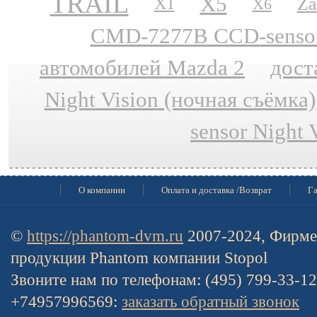
TRAIL
X5
Za
X1
X6
CMD-7277B CCD-sensor N
автомобилей Mazda 2
дост
Night Vision (ночная съёмка)
sensor Night 
О компании
Оплата и доставка /Возврат
Га
©
https://phantom-dvm.ru
2007-2024, Фирме
продукции Phantom компании Stopol
Звоните нам по телефонам: (495) 799-33-1
+74957996569:
заказать обратный звонок