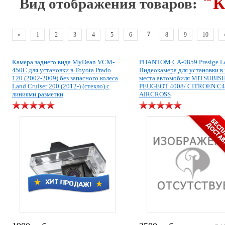
К
Вид отображения товаров:
7
«
1
2
3
4
5
6
8
9
10
Камера заднего вида MyDean VCM-
PHANTOM CA-0859 Presige L
450C для установки в Toyota Prado
Видеокамера для установки в
120 (2002-2009) без запасного колеса
места автомобиля MITSUBISH
Land Cruiser 200 (2012-) (стекло) с
PEUGEOT 4008/ CITROEN C4
линиями разметки
AIRCROSS