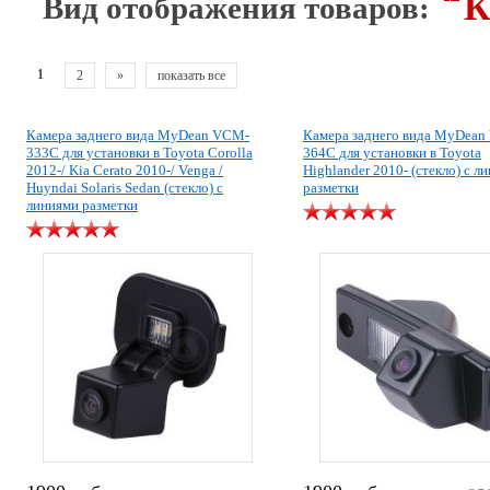
К
Вид отображения товаров:
1
2
»
показать все
Камера заднего вида MyDean VCM-
Камера заднего вида MyDea
333C для установки в Toyota Corolla
364C для установки в Toyota
2012-/ Kia Cerato 2010-/ Venga /
Highlander 2010- (стекло) с л
Huyndai Solaris Sedan (стекло) с
разметки
линиями разметки