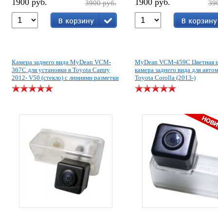
1900 руб.
1900 руб.
3900 руб.
39
Камера заднего вида MyDean VCM-
MyDean VCM-459C Цветная 
367C для установки в Toyota Camry
камера заднего вида для авто
2012- V50 (стекло) с линиями разметки
Toyota Corolla (2013-)