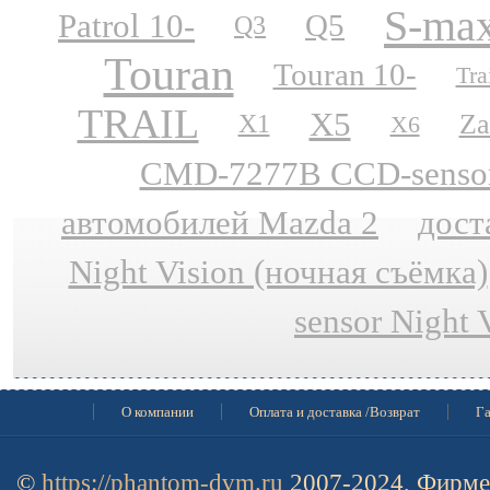
S-ma
Patrol 10-
Q5
Q3
Touran
Touran 10-
Tra
TRAIL
X5
Za
X1
X6
CMD-7277B CCD-sensor N
автомобилей Mazda 2
дост
Night Vision (ночная съёмка)
sensor Night 
О компании
Оплата и доставка /Возврат
Га
©
https://phantom-dvm.ru
2007-2024, Фирме