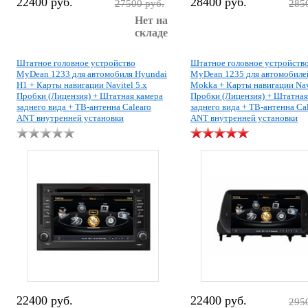
22400 руб.
28400 руб.
27500 руб.
285
Нет на
складе
Штатное головное устройство
Штатное головное устройств
MyDean 1233 для автомобиля Hyundai
MyDean 1235 для автомобиле
H1 + Карты навигации Navitel 5.x
Mokka + Карты навигации Navi
Пробки (Лицензия) + Штатная камера
Пробки (Лицензия) + Штатная
заднего вида + ТВ-антенна Calearo
заднего вида + ТВ-антенна Ca
ANT внутренней установки
ANT внутренней установки
22400 руб.
22400 руб.
295