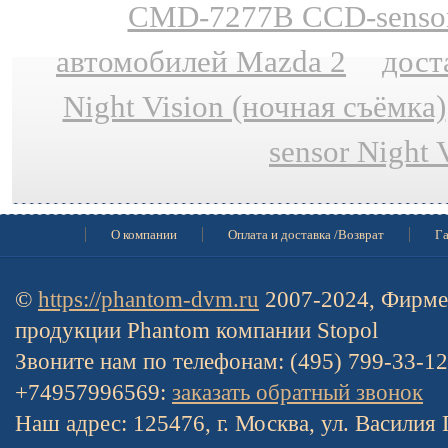
CMD-7277B CCD-sensor N
автомобилей Mazda 2
дост
Night Vision (ночная съёмка)
sensor Night 
О компании
Оплата и доставка /Возврат
Га
©
https://phantom-dvm.ru
2007-2024, Фирме
продукции Phantom компании Stopol
Звоните нам по телефонам: (495) 799-33-1
+74957996569:
заказать обратный звонок
Наш адрес: 125476, г. Москва, ул. Василия