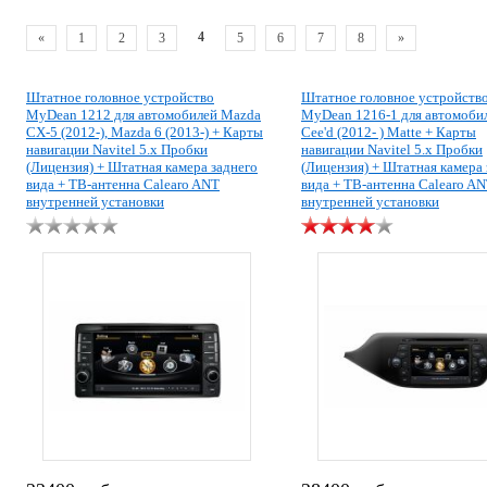
4
«
1
2
3
5
6
7
8
»
Штатное головное устройство
Штатное головное устройств
MyDean 1212 для автомобилей Mazda
MyDean 1216-1 для автомоби
CX-5 (2012-), Mazda 6 (2013-) + Карты
Cee'd (2012- ) Matte + Карты
навигации Navitel 5.x Пробки
навигации Navitel 5.x Пробки
(Лицензия) + Штатная камера заднего
(Лицензия) + Штатная камера 
вида + ТВ-антенна Calearo ANT
вида + ТВ-антенна Calearo A
внутренней установки
внутренней установки