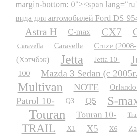
margin-bottom: 0"><span lang="ru
вида для автомобилей Ford DS-95
CX7
Astra H
C-max
Cruze (2008-
Caravelle
Caravella
Jetta
J
(Хэтчбэк)
Jetta 10-
Mazda 3 Sedan (с 2005г
100
Multivan
NOTE
Orlando
S-ma
Patrol 10-
Q5
Q3
Touran
Touran 10-
Tra
TRAIL
X5
Za
X1
X6