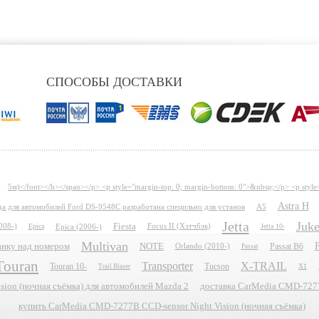
СПОСОБЫ ДОСТАВКИ
5м)</font></b></span></p> <p style="margin-top: 0; margin-bottom: 0">&nbsp;</p> <p style
Astra H
ида для автомобилей Ford DS-9548C разработана специльно для установ
A5
Jetta
Juk
Fiesta
008-)
Epica
Epica (2006-)
Focus II (Хэтчбэк)
Jetta 10-
Multivan
P
планку над номером
NOTE
Passat B6
Orlando (2010-)
Passat
Touran
Transporter
X-TRAIL
Touran 10-
Tucson
X1
Trail Blaser
ion (ночная съёмка) для автомобилей Mazda 2
доставка CarMedia CMD-7277B
купить CarMedia CMD-7277B CCD-sensor Night Vision (ночная съёмка)