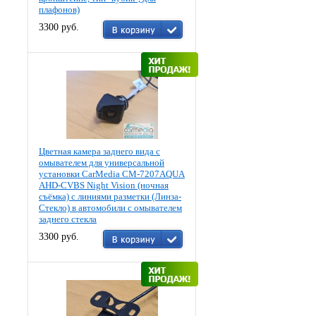
плафонов)
3300 руб.
Цветная камера заднего вида c
омывателем для универсальной
установки CarMedia CM-7207AQUA
AHD-CVBS Night Vision (ночная
съёмка) с линиями разметки (Линза-
Стекло) в автомобили с омывателем
заднего стекла
3300 руб.