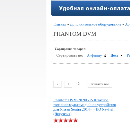
Главная
»
Дополнительное оборудование
»
Ар
PHANTOM DVM
Сортировка товаров:
Сортировать по:
Алфавиту
Цене
Р
2
«
1
показать все
Phantom DVM-2020G iS Штатное
головное мультимедийное устройство
для Nissan Sentra 2014+ + ПО Navitel
(Лицензия)