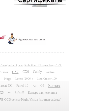
="margin-top: 0; margin-bottom: 0"><span lang="ru">
CX7
CX9
Caddy
C-max
Captiva
e
Kuga
Lacetti (2006-)
Land Cruiser 100
S-max
assat CC
Patrol 10-
Q5
Q3
X5
Камера заднего вида
Zafira B
X6
 CCD-sensor Night Vision (ночная съёмка)