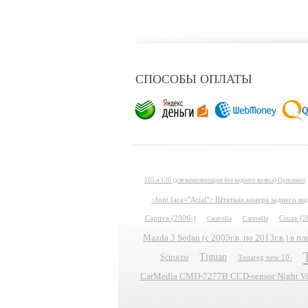
СПОСОБЫ ОПЛАТЫ
105 и 120 (для комплектации без заднего колеса) Оригинал
<font face="Arial"> Штатная камера заднего в
Captiva (2006-)
Caravelle
Cruze (2
Caravella
Mazda 3 Sedan (с 2005г.в. по 2013г.в.) в 
Tiguan
Scirocco
Touareg new 10-
CarMedia CMD-7277B CCD-sensor Night Vis