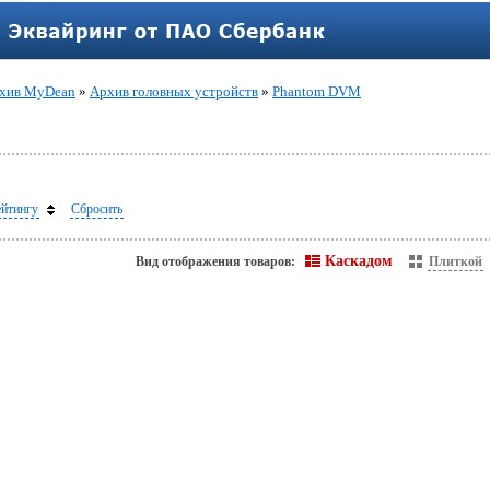
хив MyDean
»
Архив головных устройств
»
Phantom DVM
ейтингу
Сбросить
Каскадом
Вид отображения товаров:
Плиткой