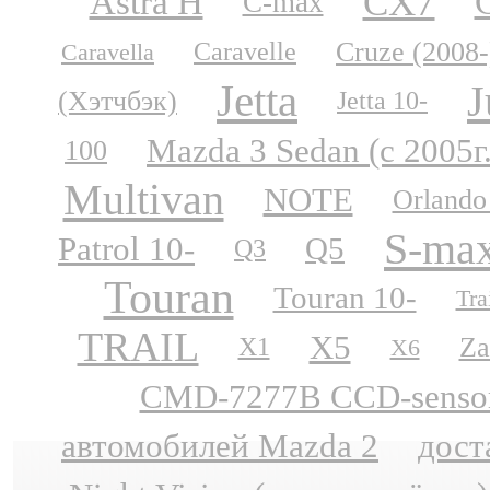
CX7
Astra H
C-max
Cruze (2008-
Caravelle
Caravella
Jetta
J
(Хэтчбэк)
Jetta 10-
Mazda 3 Sedan (с 2005г
100
Multivan
NOTE
Orlando
S-ma
Patrol 10-
Q5
Q3
Touran
Touran 10-
Tra
TRAIL
X5
Za
X1
X6
CMD-7277B CCD-sensor N
автомобилей Mazda 2
дост