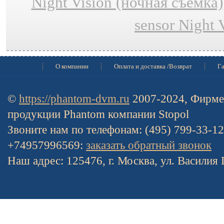
Night Vision (ночная съёмка)
sensor Night 
О компании
Оплата и доставка /Возврат
Га
©
https://phantom-dvm.ru
2007-2024, Фирме
продукции Phantom компании Stopol
Звоните нам по телефонам: (495) 799-33-1
+74957996569:
заказать обратный звонок
Наш адрес: 125476, г. Москва, ул. Василия