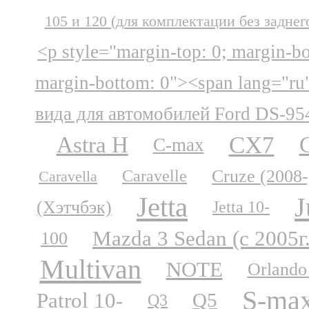
105 и 120 (для комплектации без заднег
<p style="margin-top: 0; margin-b
margin-bottom: 0"><span lang="ru
вида для автомобилей Ford DS-95
CX7
Astra H
C-max
Cruze (2008-
Caravelle
Caravella
Jetta
J
(Хэтчбэк)
Jetta 10-
Mazda 3 Sedan (с 2005г
100
Multivan
NOTE
Orlando
S-ma
Patrol 10-
Q5
Q3