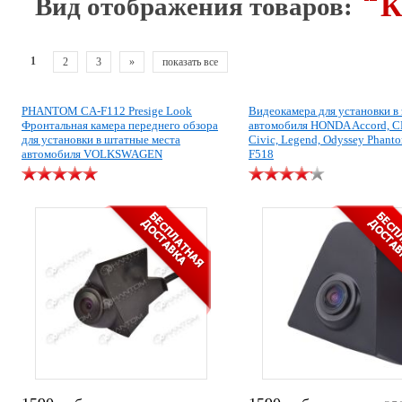
К
Вид отображения товаров:
1
2
3
»
показать все
PHANTOM CA-F112 Presige Look
Видеокамера для установки в
Фронтальная камера переднего обзора
автомобиля HONDA Accord, C
для установки в штатные места
Civic, Legend, Odyssey Phant
автомобиля VOLKSWAGEN
F518