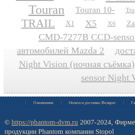
Touran
Touran 10-
Tra
TRAIL
X5
Za
X1
X6
CMD-7277B CCD-sensor N
автомобилей Mazda 2
дост
Night Vision (ночная съёмка)
sensor Night 
О компании
Оплата и доставка /Возврат
Га
©
https://phantom-dvm.ru
2007-2024, Фирме
продукции Phantom компании Stopol