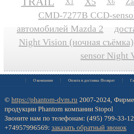
TRAIL
X5
Za
X1
X6
CMD-7277B CCD-sensor N
автомобилей Mazda 2
дост
Night Vision (ночная съёмка)
sensor Night 
О компании
Оплата и доставка /Возврат
Га
©
https://phantom-dvm.ru
2007-2024, Фирме
продукции Phantom компании Stopol
Звоните нам по телефонам: (495) 799-33-1
+74957996569:
заказать обратный звонок