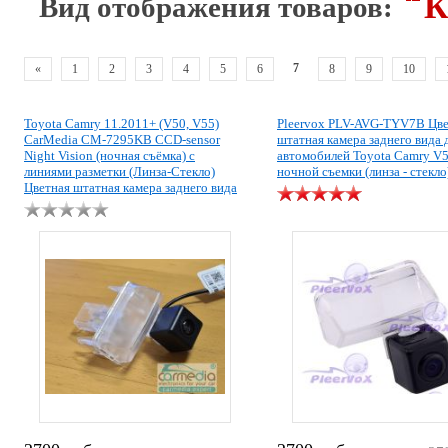
К
Вид отображения товаров:
7
«
1
2
3
4
5
6
8
9
10
Toyota Camry 11.2011+ (V50, V55)
Pleervox PLV-AVG-TYV7B Цве
CarMedia CM-7295KB CCD-sensor
штатная камера заднего вида 
Night Vision (ночная съёмка) с
автомобилей Toyota Camry V
линиями разметки (Линза-Стекло)
ночной съемки (линза - стекло
Цветная штатная камера заднего вида