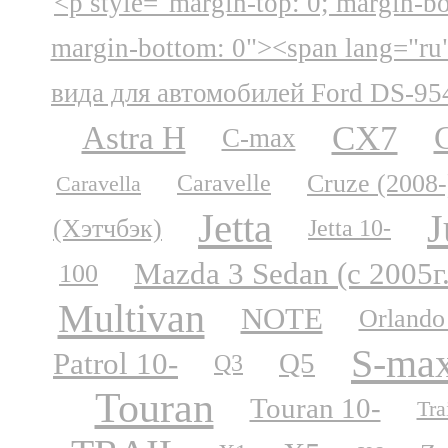
<p style="margin-top: 0; margin-b
margin-bottom: 0"><span lang="ru
вида для автомобилей Ford DS-95
CX7
Astra H
C-max
Cruze (2008-
Caravelle
Caravella
Jetta
J
(Хэтчбэк)
Jetta 10-
Mazda 3 Sedan (с 2005г
100
Multivan
NOTE
Orlando
S-ma
Patrol 10-
Q5
Q3
Touran
Touran 10-
Tra