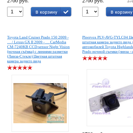
2700 руб.
2700 руб.
37
Toyota Land Cruiser Prado 150 2009 -
Pleervox PLV-AVG-TYLC04 Цв
… / Lexus GX II 2009 - … CarMedia
штатная камера заднего вида 
CM-7240KB CCD-sensor Night Vision
автомобилей Toyota Highlande
(ночная съёмка) с линиями разметки
Prado ночной съемки (линза - 
(Линза-Стекло) Цветная штатная
камера заднего вида