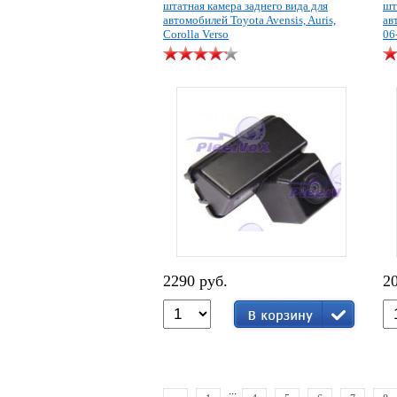
штатная камера заднего вида для
шт
автомобилей Toyota Avensis, Auris,
ав
Corolla Verso
06
2290 руб.
2
...