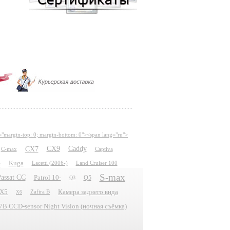
="margin-top: 0; margin-bottom: 0"><span lang="ru">
CX7
CX9
Caddy
C-max
Captiva
e
Kuga
Lacetti (2006-)
Land Cruiser 100
S-max
assat CC
Patrol 10-
Q5
Q3
X5
Камера заднего вида
Zafira B
X6
 CCD-sensor Night Vision (ночная съёмка)