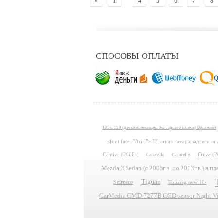
«
1
4
5
6
7
8
СПОСОБЫ ОПЛАТЫ
105 и 120 (для комплектации без заднего колеса) Оригинал
<font face="Arial"> Штатная камера заднего в
Captiva (2006-)
Caravelle
Cruze (2
Caravella
Mazda 3 Sedan (с 2005г.в. по 2013г.в.) в 
Tiguan
Scirocco
Touareg new 10-
CarMedia CMD-7277B CCD-sensor Night Vis