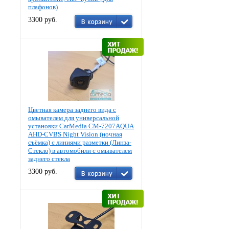
плафонов)
3300 руб.
Цветная камера заднего вида c
омывателем для универсальной
установки CarMedia CM-7207AQUA
AHD-CVBS Night Vision (ночная
съёмка) с линиями разметки (Линза-
Стекло) в автомобили с омывателем
заднего стекла
3300 руб.