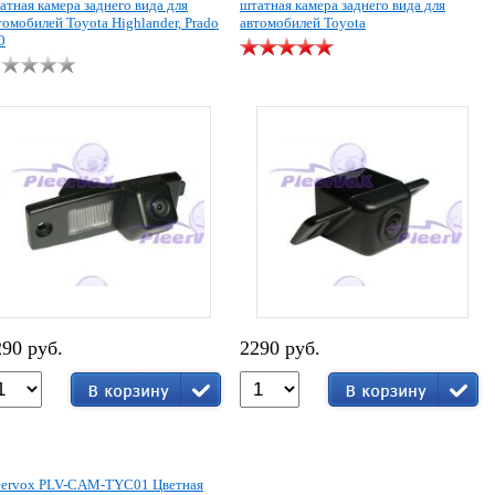
атная камера заднего вида для
штатная камера заднего вида для
томобилей Toyota Highlander, Prado
автомобилей Toyota
0
290 руб.
2290 руб.
eervox PLV-CAM-TYC01 Цветная