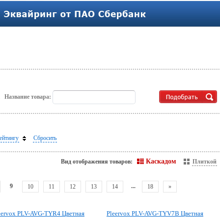
.
Название товара:
ейтингу
Сбросить
Каскадом
Вид отображения товаров:
Плиткой
9
...
10
11
12
13
14
18
»
eervox PLV-AVG-TYR4 Цветная
Pleervox PLV-AVG-TYV7B Цветная