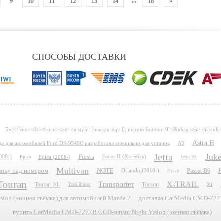
9
...
10
11
12
13
14
18
»
СПОСОБЫ ДОСТАВКИ
5м)</font></b></span></p> <p style="margin-top: 0; margin-bottom: 0">&nbsp;</p> <p style
Astra H
ида для автомобилей Ford DS-9548C разработана специльно для установ
A5
Jetta
Juk
Fiesta
008-)
Epica
Epica (2006-)
Focus II (Хэтчбэк)
Jetta 10-
Multivan
P
планку над номером
NOTE
Passat B6
Orlando (2010-)
Passat
Touran
Transporter
X-TRAIL
Touran 10-
Tucson
X1
Trail Blaser
ion (ночная съёмка) для автомобилей Mazda 2
доставка CarMedia CMD-7277B
купить CarMedia CMD-7277B CCD-sensor Night Vision (ночная съёмка)