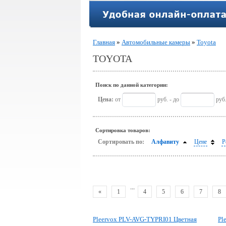
Главная
»
Автомобильные камеры
»
Toyota
TOYOTA
Поиск по данной категории:
Цена:
от
руб. - до
руб
Сортировка товаров:
Сортировать по:
Алфавиту
Цене
Р
...
«
1
4
5
6
7
8
Pleervox PLV-AVG-TYPRI01 Цветная
Pl