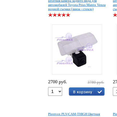
штатная камера заднего вида для
шт
автомобилей Toyota Prius Matrix Venza
ав
ночной съемки (линза - стекло)
съ
2700 руб.
2
3780 руб.
Pleervox PLV-CAM-THIGH Цветная
Pl