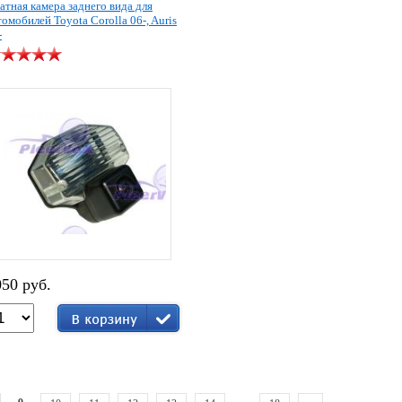
атная камера заднего вида для
томобилей Toyota Corolla 06-, Auris
-
050 руб.