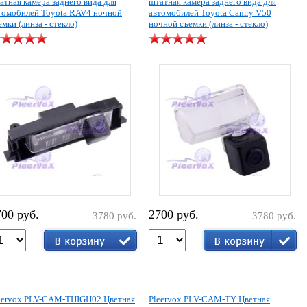
атная камера заднего вида для
штатная камера заднего вида для
томобилей Toyota RAV4 ночной
автомобилей Toyota Camry V50
емки (линза - стекло)
ночной съемки (линза - стекло)
700 руб.
2700 руб.
3780 руб.
3780 руб.
eervox PLV-CAM-THIGH02 Цветная
Pleervox PLV-CAM-TY Цветная