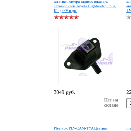
штатная камера заднего вида для
шт
автомобилей Toyota Highlander, Prius,
ав
Kluger V и др.
15
3049 руб.
2
Нет на
складе
Pleervox PLV-CAM-TYA Цветная
Pl