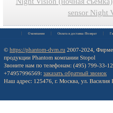
Night Vision (ночная съёмка)
sensor Night 
О компании
Оплата и доставка /Возврат
Га
©
https://phantom-dvm.ru
2007-2024, Фирме
продукции Phantom компании Stopol
Звоните нам по телефонам: (495) 799-33-1
+74957996569:
заказать обратный звонок
Наш адрес: 125476, г. Москва, ул. Василия