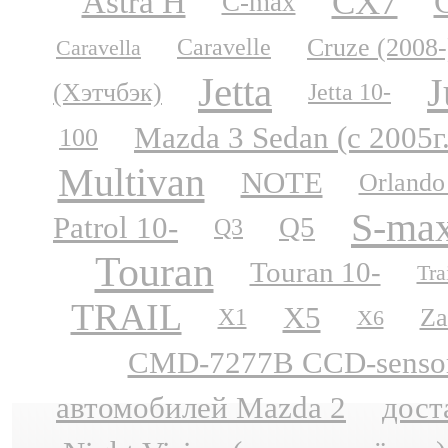
CX7
Astra H
C-max
Cruze (2008-
Caravelle
Caravella
Jetta
J
(Хэтчбэк)
Jetta 10-
Mazda 3 Sedan (с 2005г
100
Multivan
NOTE
Orlando
S-ma
Patrol 10-
Q5
Q3
Touran
Touran 10-
Tra
TRAIL
X5
Za
X1
X6
CMD-7277B CCD-sensor N
автомобилей Mazda 2
дост