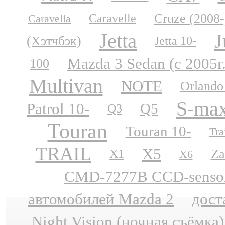
Cruze (2008-
Caravelle
Caravella
Jetta
J
(Хэтчбэк)
Jetta 10-
Mazda 3 Sedan (с 2005г
100
Multivan
NOTE
Orlando
S-ma
Patrol 10-
Q5
Q3
Touran
Touran 10-
Tra
TRAIL
X5
Za
X1
X6
CMD-7277B CCD-sensor N
автомобилей Mazda 2
дост
Night Vision (ночная съёмка)