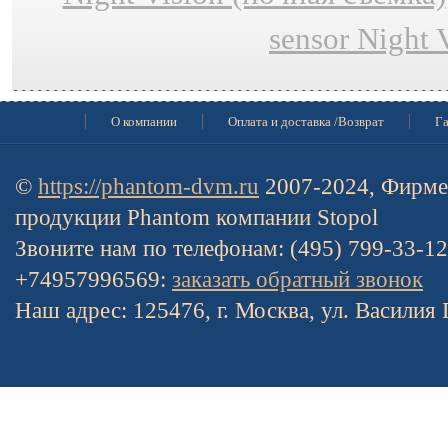
sensor Night 
О компании
Оплата и доставка /Возврат
Га
©
https://phantom-dvm.ru
2007-2024, Фирме
продукции Phantom компании Stopol
Звоните нам по телефонам: (495) 799-33-1
+74957996569:
заказать обратный звонок
Наш адрес: 125476, г. Москва, ул. Василия