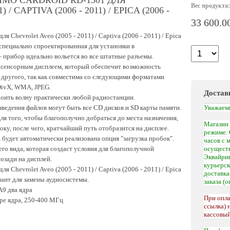
MO CARDROID RD-1301 ДЛЯ
Вес продукта:
/ CAPTIVA (2006 - 2011) / EPICA (2006 -
33 600.0
 Chevrolet Aveo (2005 - 2011) / Captiva (2006 - 2011) / Epica
 специально спроектированная для установки в
 прибор идеально вольется во все штатные разъемы.
 сенсорным дисплеем, который обеспечит возможность
 другого, так как совместима со следующими форматами
DivX, WMA, JPEG.
Достав
оить волну практически любой радиостанции.
едения файлов могут быть все CD дисков и SD карты памяти.
Уважаем
я того, чтобы благополучно добраться до места назначения,
Магазин 
ку, после чего, кратчайший путь отобразится на дисплее.
режиме. 
удет автоматически реализована опция "загрузка пробок".
часов с 
го вида, которая создаст условия для благополучной
осуществ
Эквайрин
озади на дисплей.
курьерс
 Chevrolet Aveo (2005 - 2011) / Captiva (2006 - 2011) / Epica
доставк
ант для замены аудиосистемы.
заказа (
A9 два ядра
При опла
ре ядра, 250-400 МГц
ссылка) 
кассовый