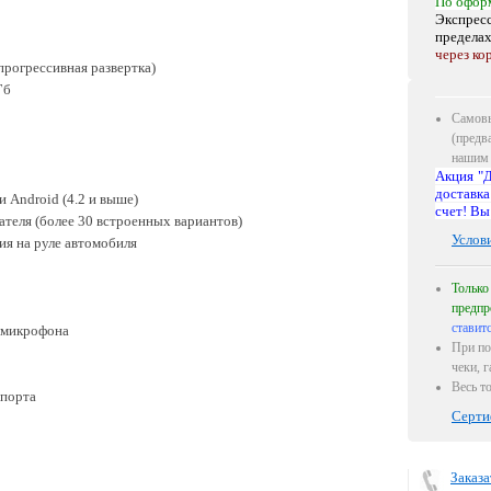
По офор
Экспресс
предела
через ко
прогрессивная развертка)
Гб
Самовы
(предв
нашим 
Акция "Д
доставка
и Android (4.2 и выше)
счет! Вы
ателя (более 30 встроенных вариантов)
Услов
ия на руле автомобиля
Только
предпр
ставит
 микрофона
При по
чеки, 
Весь т
-порта
Серти
Заказа