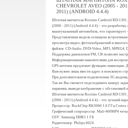
ШТАТНАЯ МАГНИТОЛА ROXI
CHEVROLET AVEO (2005 - 2011) 
2011) (ANDROID 4.4.4)
Штатная магнитола Roximo Cardroid RD-1301 для
(2006 - 2011)
(Android 4.4.4)
– это разработка,
вышеуказанный автомобиль, что гарантирует –
Представленная модель оснащена встроенным
просмотра видео, фотоизображений и многого
файлов: CD-Audio, DVD-Video, MP3, MPEG4, 
Поддержка диапазонов FM, СВ позволит настр
Информационными накопителями для воспроизв
GPS антенна предложит функцию навигации. Дл
Вам нужно лишь ввести адрес в поисковую стро
При дополнительном подключении 3G модема, б
Так же Вы сможете подсоединить камеру задне
парковки, выведя изображение с обстановкой п
Штатная магнитола Roximo Cardroid RD-1301 для
(2006 - 2011)
(Android 4.4.4)
– это лучший вари
Процессор: RockChip RK3066 1.6 ГГц Cortex 
Графический сопроцессор: Mali-400MP4 четы
ОЗУ: Samsung DDR3 1 ГБ
Радиотюнер: Philips 6624