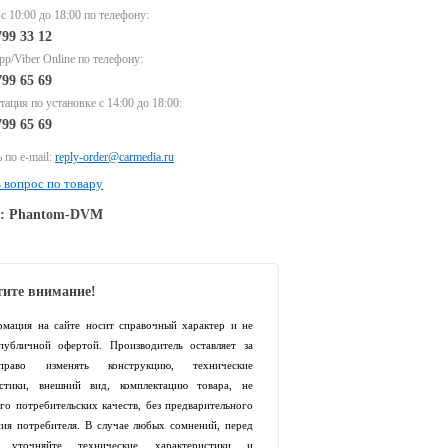
 с 10:00 до 18:00 по телефону:
799 33 12
p/Viber Online по телефону:
799 65 69
тация по установке с 14:00 до 18:00:
799 65 69
 по e-mail:
reply-order@carmedia.ru
 вопрос по товару
e: Phantom-DVM
ите внимание!
рмация на сайте носит справочный характер и не
 публичной офертой. Производитель оставляет за
раво изменять конструкцию, технические
истики, внешний вид, комплектацию товара, не
го потребительских качеств, без предварительного
ия потребителя. В случае любых сомнений, перед
й уточняйте технические характеристики и