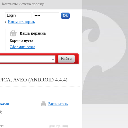
Контакты и схема проезда
Напомнить пароль
Ваша корзина
Корзина пуста
Оформить заказ
A, AVEO (ANDROID 4.4.4)
Распечатать
указан
р
сть
для юр. лиц