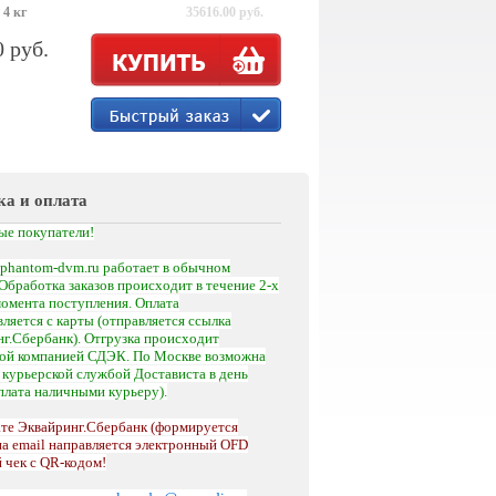
 4 кг
35616.00 руб.
0 руб.
ка и оплата
ые покупатели!
phantom-dvm.ru работает в обычном
Обработка заказов происходит в течение 2-х
момента поступления.
Оплата
ляется с карты (отправляется ссылка
г.Сбербанк). Отгрузка происходит
кой компанией СДЭК. По Москве возможна
а
курьерской службой Достависта
в день
оплата наличными курьеру).
те Эквайринг.Сбербанк (формируется
на email направляется электронный OFD
 чек с QR-кодом!