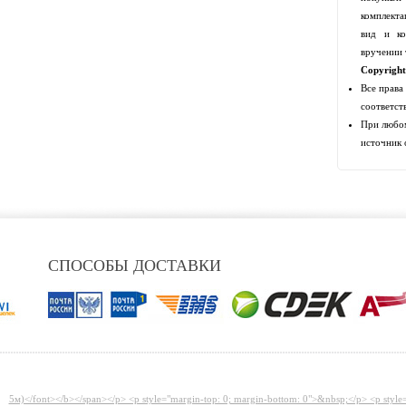
комплекта
вид и ко
вручении 
Copyrigh
Все права
соответст
При любом
источник 
СПОСОБЫ ДОСТАВКИ
5м)</font></b></span></p> <p style="margin-top: 0; margin-bottom: 0">&nbsp;</p> <p style