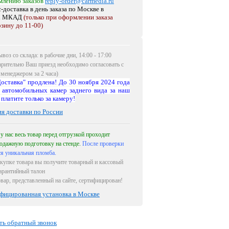
млению заказов
reply-order@carmedia.ru
-доставка в день заказа по Москве
в
х МКАД
(только при оформлении заказа
рзину до 11-00)
воз со склада: в рабочие дни, 14:00 - 17:00
арительно Ваш приезд необходимо согласовать с
менеджером за 2 часа)
оставка" продлена! До 30 ноября 2024 года
 автомобильных камер заднего вида за наш
 платите только за камеру!
ия доставки по России
 у нас весь товар перед отгрузкой проходит
одажную подготовку на стенде.
После проверки
ся уникальная пломба.
купке товара вы получите товарный и кассовый
гарантийный талон
овар, представленный на сайте, сертифицирован!
фицированная установка в Москве
ть обратный звонок