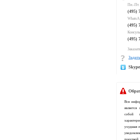
Пн.-Пт.
(495) 
WhatsAp
(495) 
Консуль
(495) 
Заказать
Задать
Skyp
Обрат
Вся инфо
является
собой п
характер
ухудшая е
уведомлен
покупко