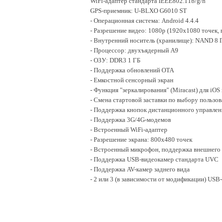
WiFi-адаптер стандарта IEEE802.11b/g/n
GPS-приемник: U-BLXO G6010 ST
- Операционная система: Android 4.4.4
- Разрешение видео: 1080p (1920x1080 точек, 
- Внутренний носитель (хранилище): NAND 8 
- Процессор: двухъядерный A9
- ОЗУ: DDR3 1 ГБ
- Поддержка обновлений OTA
- Емкостной сенсорный экран
- Функция "зеркалирования" (Miracast) для iOS 
- Смена стартовой заставки по выбору пользов
- Поддержка кнопок дистанционного управлен
- Поддержка 3G/4G-модемов
- Встроенный WiFi-адаптер
- Разрешение экрана: 800x480 точек
- Встроенный микрофон, поддержка внешнего
- Поддержка USB-видеокамер стандарта UVC
- Поддержка AV-камер заднего вида
- 2 или 3 (в зависимости от модификации) USB