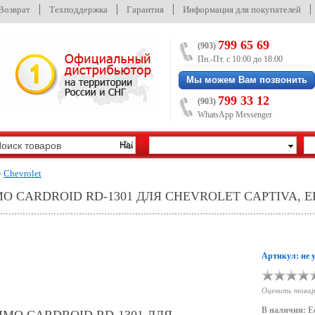
/Возврат
Техподдержка
Гарантия
Информация для покупателей
799 65 69
(903)
Пн.-Пт. с 10:00 до 18:00
Мы можем Вам позвонить
799 33 12
(903)
WhatsApp Messenger
»
Chevrolet
CARDROID RD-1301 ДЛЯ CHEVROLET CAPTIVA, EPIC
Артикул: не 
Оценить това
В наличии: Е