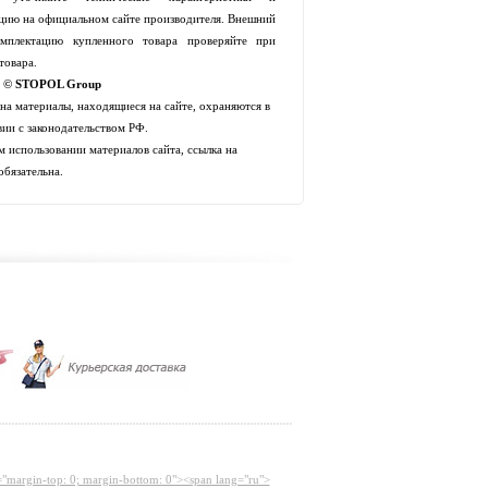
цию на официальном сайте производителя. Внешний
мплектацию купленного товара проверяйте при
товара.
t © STOPOL Group
 на материалы, находящиеся на сайте, охраняются в
вии с законодательством РФ.
 использовании материалов сайта, ссылка на
обязательна.
="margin-top: 0; margin-bottom: 0"><span lang="ru">