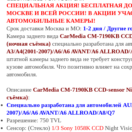
СПЕЦИАЛЬНАЯ АКЦИЯ! БЕСПЛАТНАЯ Д
МОСКВЕ И ВСЕЙ РОССИИ! В АКЦИИ УЧА
АВТОМОБИЛЬНЫЕ КАМЕРЫ!
Срок
доставки
Москва и МО:
1-
2
дня
/ Другие г
Камера заднего вида
CarMedia CM-
7190KB CCD-
(ночная съёмка)
специально разработана для а
A3/A4(2001-2007)/A6/A6 AVANT/A6 ALLROAD/
штатной камеры заднего вида не требует констр
кузове автомобиля. Что позитивно влияет на сох
автомобиля.
Описание
CarMedia CM-
7190KB CCD-sensor Nig
съёмка)
:
Специально разработана для автомобилей
AUD
2007)/A6/A6 AVANT/A6 ALLROAD/A8/Q7
Разрешение: 750 TVL
Сенсор:
(
Стекло)
1/3 Sony 1058K
CCD
Night Visi