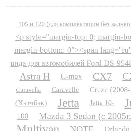
105 и 120 (для комплектации без заднег
<p style="margin-top: 0; margin-b
margin-bottom: 0"><span lang="ru
вида для автомобилей Ford DS-954
CX7
Astra H
C
C-max
Cruze (2008-
Caravelle
Caravella
Jetta
J
(Хэтчбэк)
Jetta 10-
Mazda 3 Sedan (с 2005г.
100
Multivan
NOTE
Orlando