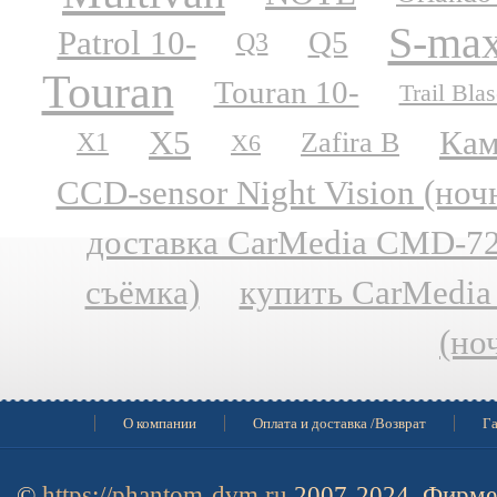
S-ma
Patrol 10-
Q5
Q3
Touran
Touran 10-
Trail Blas
X5
Кам
Zafira B
X1
X6
CCD-sensor Night Vision (но
доставка CarMedia CMD-727
съёмка)
купить CarMedia
(но
О компании
Оплата и доставка /Возврат
Га
©
https://phantom-dvm.ru
2007-2024, Фирме