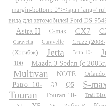
margin-bottom: 0"><span lang="ru
вида для автомобилей Ford DS-954
CX7
Astra H
C
C-max
Cruze (2008-
Caravelle
Caravella
Jetta
J
(Хэтчбэк)
Jetta 10-
Mazda 3 Sedan (с 2005г.
100
Multivan
NOTE
Orlando
S-ma
Patrol 10-
Q5
Q3
Touran
Touran 10-
Trail Blas
X5
Кам
Zafira B
X1
X6