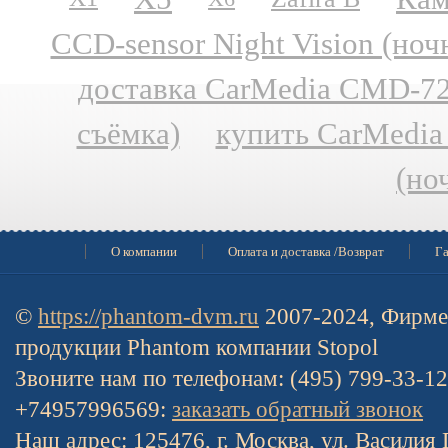
CCD-sensor Night Vision (но
доставка CarMedia CMD-727
съёмка)
купить CarMedia
(но
О компании
Оплата и доставка /Возврат
Га
©
https://phantom-dvm.ru
2007-2024, Фирме
продукции Phantom компании Stopol
Звоните нам по телефонам: (495) 799-33-1
+74957996569:
заказать обратный звонок
Наш адрес: 125476, г. Москва, ул. Василия