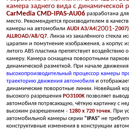
камера заднего вида с динамической 
CarMedia CMD-IPAS-AU06
разработана для
место. Рекомендуется производителем в качест
2001-2
камеры на автомобили
AUDI A3/A4
(
007
ALLROAD/A8/Q7
. Линза из закалённого стекла и
царапин и помутнение изображения, а корпус и
литого ABS пластика препятствует воздействию
камеру. Камера оснащена поворотными парков
динамической разметкой. При начале движения
высокопроизводительный процессор камеры пр
траекторию движения автомобиля
и отображает
динамические поворотные линии. Новейший ко
высокого разрешения
PO3100K
позволяет вывод
автомобиля потрясающую, чёткую картинку с н
высоким разрешением -
1280 x 720 точек
. При у
автомобильной камеры серии
"IPAS"
не требует
конструктивные изменения в конструкции автом