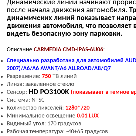
Динамические линии начинают прорис
после начала движения автомобиля.
Т
динамичеких линий показывает напр
движения автомобиля, что позволяет 
видеть безопасную зону парковки.
Описание
CARMEDIA CMD-IPAS-AU06
:
Специально разработана для автомобилей
AUD
2007)/A6/A6 AVANT/A6 ALLROAD/A8/Q7
Разрешение:
7
50
ТВ линий
Линза: закаленное стекло
HD PO3100K
Сенсор:
(показывает в темное в
Система: NTSC
Количество пикселей:
1280*720
Минимальное освещение
0.
0
1
LUX
Видимый угол: 170 градусов
Рабочая температура: -40+65 градусов