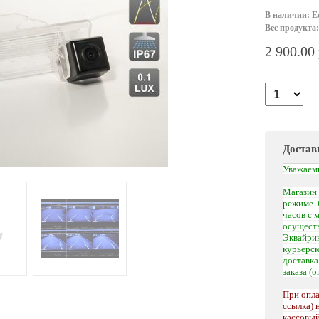
В наличии: Е
Вес продукта:
2 900.00
Достав
Уважаем
Магазин 
режиме. 
часов с 
осуществ
Эквайрин
курьерс
доставк
заказа (
При опла
ссылка) 
кассовый