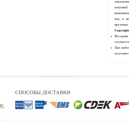
уведомлен
покупко
комплекта
вид и ко
вручении 
Copyrigh
Все права
соответст
При любом
источник 
СПОСОБЫ ДОСТАВКИ