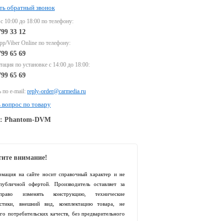
ть обратный звонок
 с 10:00 до 18:00 по телефону:
799 33 12
p/Viber Online по телефону:
799 65 69
тация по установке с 14:00 до 18:00:
799 65 69
 по e-mail:
reply-order@carmedia.ru
 вопрос по товару
e: Phantom-DVM
ите внимание!
рмация на сайте носит справочный характер и не
 публичной офертой. Производитель оставляет за
раво изменять конструкцию, технические
истики, внешний вид, комплектацию товара, не
го потребительских качеств, без предварительного