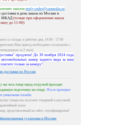
млению заказов
reply-order@carmedia.ru
-доставка в день заказа по Москве
в
х МКАД
(только при оформлении заказа
рзину до 11-00)
воз со склада: в рабочие дни, 14:00 - 17:00
арительно Ваш приезд необходимо согласовать с
менеджером за 2 часа)
оставка" продлена! До 30 ноября 2024 года
 автомобильных камер заднего вида за наш
 платите только за камеру!
ия доставки по России
 у нас весь товар перед отгрузкой проходит
одажную подготовку на стенде.
После проверки
ся уникальная пломба.
купке товара вы получите товарный и кассовый
гарантийный талон
овар, представленный на сайте, сертифицирован!
фицированная установка в Москве