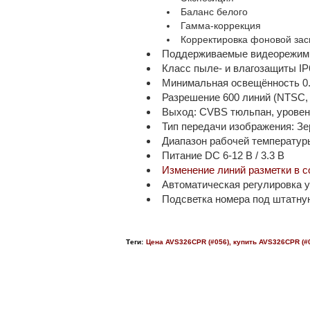
Баланс белого
Гамма-коррекция
Корректировка фоновой зас
Поддерживаемые видеорежим
Класс пыле- и влагозащиты IP
Минимальная освещённость 0
Разрешение 600 линий (NTSC, 6
Выход: CVBS тюльпан, уровен
Тип передачи изображения: З
Диапазон рабочей температур
Питание DC 6-12 В / 3.3 В
Изменение линий разметки в с
Автоматическая регулировка 
Подсветка номера под штатную
Т
еги:
Цена
AVS326CPR (#056)
, купить
AVS326CPR (#