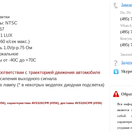
Заказа
Пн.-Пт.
ветки
(495) 
ы: NTSC
WhatsAp
67
(495) 
.1 LUX
Консуль
0 к/сек макс.)
(495) 
ь 1.0Vp-p.75 Ом
еркальное
Заказать
ы от -40C до +70C
Задать
Skyp
оответствии с траекторией движения автомобиля
усиления выходного сигнала
 лампу (*
в некотрых моделях диодная подсветка)
Обрат
056)
, характеристики
AVS326CPR (#056)
, доставка
AVS326CPR (#056)
Вся инфо
является
собой п
характер
ухудшая е