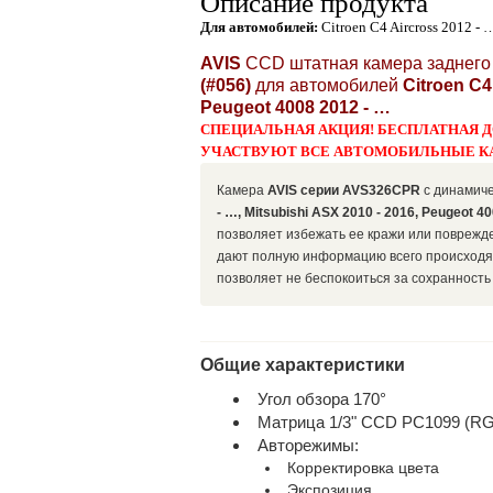
Описание продукта
Для автомобилей:
Citroen C4 Aircross 2012 - 
AVIS
CCD штатная камера заднего 
(#056)
для автомобилей
Citroen C4
Peugeot 4008 2012 - …
СПЕЦИАЛЬНАЯ АКЦИЯ! БЕСПЛАТНАЯ Д
УЧАСТВУЮТ ВСЕ АВТОМОБИЛЬНЫЕ К
Камера
AVIS
серии
AVS326CPR
c
динамич
- …, Mitsubishi ASX 2010 - 2016, Peugeot 4
позволяет избежать ее кражи или поврежд
дают полную информацию всего происходящ
позволяет не беспокоиться за сохранность 
Общие характеристики
Угол обзора 170°
Матрица 1/3" CCD PC1099 (RG
Авторежимы:
Корректировка цвета
Экспозиция