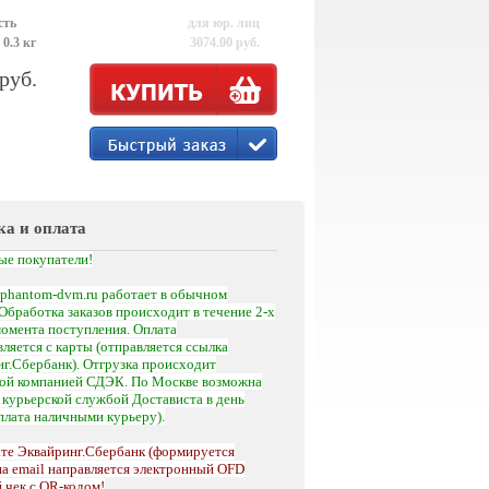
сть
для юр. лиц
 0.3 кг
3074.00 руб.
 руб.
ка и оплата
ые покупатели!
phantom-dvm.ru работает в обычном
Обработка заказов происходит в течение 2-х
момента поступления.
Оплата
ляется с карты (отправляется ссылка
г.Сбербанк). Отгрузка происходит
кой компанией СДЭК. По Москве возможна
а
курьерской службой Достависта
в день
оплата наличными курьеру).
те Эквайринг.Сбербанк (формируется
на email направляется электронный OFD
 чек с QR-кодом!