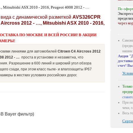
…, Mitsubishi ASX 2010 - 2016, Peugeot 4008 2012 - …
По офор
Экспресс
вида с динамической разметкой
AVS326CPR
предела
 Aircross 2012 - …, Mitsubishi ASX 2010 - 2016,
через ко
ОСТАВКА ПО МОСКВЕ И ВСЕЙ РОССИИ! В АКЦИИ
Самовы
АМЕРЫ!
(предв
нашим 
ескими линиями
для автомобилей
Citroen C4 Aircross 2012
Акция "Д
008 2012 - …
проста в установке и незаметна, что
доставка
ения. Разрешение в
60
0 линий и широкий угол обзора
счет! Вы
его сзади, при этом класс пыле- и влагозащиты IP67
Услов
камеры в жестких условиях российских дорог.
Только
предпр
ставит
При по
чеки, 
Весь т
B Bayer фильтр)
Серти