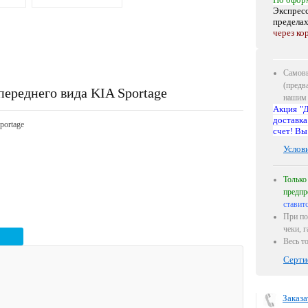
Экспресс
предела
через ко
Самовы
(предв
переднего вида KIA Sportage
нашим 
Акция "Д
доставка
portage
счет! Вы
Услов
Только
предпр
ставит
При по
чеки, 
Весь т
Серти
Заказа