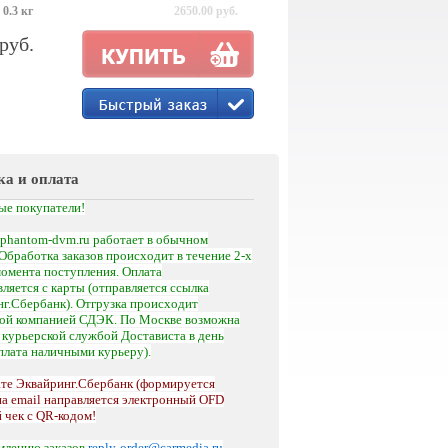
 0.3 кг
2650.00 руб.
 руб.
ка и оплата
ые покупатели!
phantom-dvm.ru работает в обычном
Обработка заказов происходит в течение 2-х
момента поступления.
Оплата
ляется с карты (отправляется ссылка
г.Сбербанк). Отгрузка происходит
кой компанией СДЭК. По Москве возможна
а
курьерской службой Достависта
в день
оплата наличными курьеру).
те Эквайринг.Сбербанк (формируется
на email направляется электронный OFD
 чек с QR-кодом!
млению заказов
reply-order@carmedia.ru