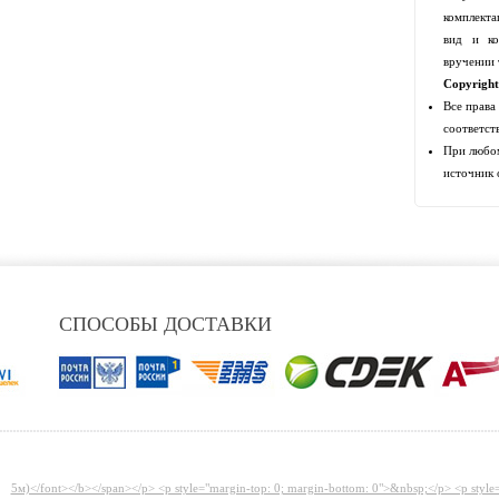
комплекта
вид и ко
вручении 
Copyrigh
Все права
соответст
При любом
источник 
СПОСОБЫ ДОСТАВКИ
5м)</font></b></span></p> <p style="margin-top: 0; margin-bottom: 0">&nbsp;</p> <p style