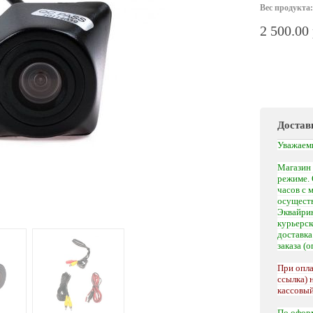
Вес продукта:
2 500.00
Достав
Уважаем
Магазин 
режиме. 
часов с 
осуществ
Эквайрин
курьерс
доставк
заказа (
При опла
ссылка) 
кассовый
По офор