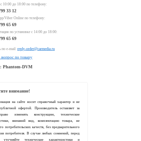
 с 10:00 до 18:00 по телефону:
799 33 12
p/Viber Online по телефону:
799 65 69
тация по установке с 14:00 до 18:00:
799 65 69
 по e-mail:
reply-order@carmedia.ru
 вопрос по товару
e: Phantom-DVM
ите внимание!
рмация на сайте носит справочный характер и не
 публичной офертой. Производитель оставляет за
раво изменять конструкцию, технические
истики, внешний вид, комплектацию товара, не
го потребительских качеств, без предварительного
ия потребителя. В случае любых сомнений, перед
й уточняйте технические характеристики и