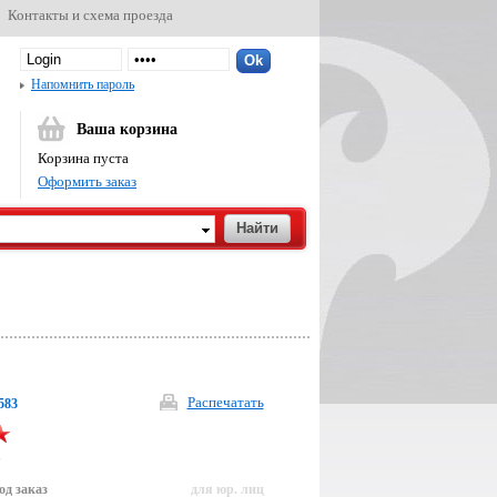
Контакты и схема проезда
Напомнить пароль
Ваша корзина
Корзина пуста
Оформить заказ
Распечатать
583
р
од заказ
для юр. лиц