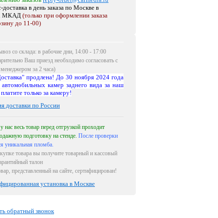
-доставка в день заказа по Москве
в
х МКАД
(только при оформлении заказа
рзину до 11-00)
воз со склада: в рабочие дни, 14:00 - 17:00
арительно Ваш приезд необходимо согласовать с
менеджером за 2 часа)
оставка" продлена! До 30 ноября 2024 года
 автомобильных камер заднего вида за наш
 платите только за камеру!
ия доставки по России
 у нас весь товар перед отгрузкой проходит
одажную подготовку на стенде.
После проверки
ся уникальная пломба.
купке товара вы получите товарный и кассовый
гарантийный талон
овар, представленный на сайте, сертифицирован!
фицированная установка в Москве
ть обратный звонок