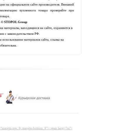
цию на официальном сайте производителя. Внешний
мплектацию купленного товара проверяйте при
товара.
t © STOPOL Group
 на материалы, находящиеся на сайте, охраняются в
вии с законодательством РФ.
 использовании материалов сайта, ссылка на
обязательна.
="margin-top: 0; margin-bottom: 0"><span lang="ru">