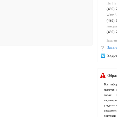
Пн.-Пт.
(495) 
WhatsAp
(495) 
Консуль
(495) 
Заказать
Задать
Skyp
Обрат
Вся инфо
является
собой п
характер
ухудшая е
уведомлен
покупко