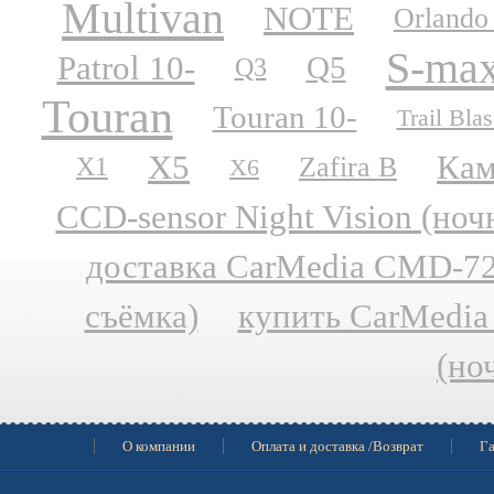
Multivan
NOTE
Orlando
S-ma
Patrol 10-
Q5
Q3
Touran
Touran 10-
Trail Blas
X5
Кам
Zafira B
X1
X6
CCD-sensor Night Vision (но
доставка CarMedia CMD-727
съёмка)
купить CarMedia
(но
О компании
Оплата и доставка /Возврат
Га