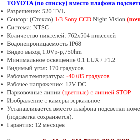
TOYOTA (по списку) вместо плафона подсвет
Разрешение: 520 TVL
Сенсор:
(
Стекло)
1/3 So
ny CCD
Night Vision
(
ноч
Система: NTSC
Количество пикселей: 762х504 пикселей
Водонепроницаемость IP68
Видео выход 1.0Vp-p,750hm
Минимальное освещение 0.
1
LUX / F1.2
Видимый угол: 170 градусов
Рабочая температура:
-40+85 градусов
Рабочее напряжение: 12V DC
Парковочные линии
(цветные)
с линией
STOP
Изображение с камеры зеркальное
Устанавливается вместо плафона подсветки номе
(
подсветка сохраняется)
.
Гарантия: 12 месяцев