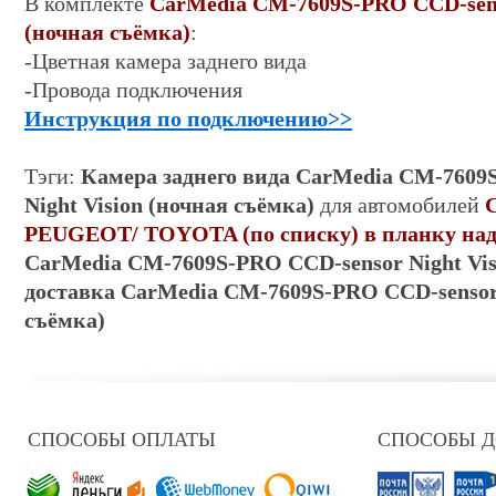
В комплекте
CarMedia CM-7
609S-PRO CCD-sens
(ночная съёмка)
:
-Цветная камера заднего вида
-Провода подключения
Инструкция по подключению
>>
Тэги:
Камера заднего вида
CarMedia CM-7609
Night Vision (ночная съёмка)
для автомобилей
C
PEUGEOT/ TOYOTA (по списку) в планку на
CarMedia CM-7609S-PRO CCD-sensor Night Vis
доставка
CarMedia CM-7609S-PRO CCD-sensor 
съёмка)
СПОСОБЫ ОПЛАТЫ
СПОСОБЫ 