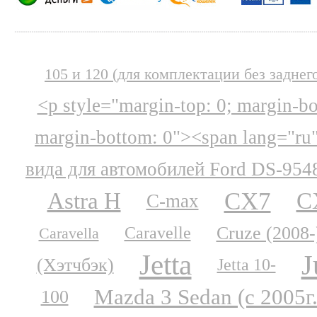
105 и 120 (для комплектации без заднег
<p style="margin-top: 0; margin-b
margin-bottom: 0"><span lang="ru
вида для автомобилей Ford DS-954
CX7
Astra H
C
C-max
Cruze (2008-
Caravelle
Caravella
Jetta
J
(Хэтчбэк)
Jetta 10-
Mazda 3 Sedan (с 2005г.
100