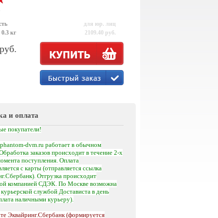
р
сть
для юр. лиц
 0.3 кг
2109.40 руб.
 руб.
ка и оплата
ые покупатели!
phantom-dvm.ru работает в обычном
Обработка заказов происходит в течение 2-х
момента поступления.
Оплата
ляется с карты (отправляется ссылка
г.Сбербанк). Отгрузка происходит
кой компанией СДЭК. По Москве возможна
а
курьерской службой Достависта
в день
оплата наличными курьеру).
те Эквайринг.Сбербанк (формируется