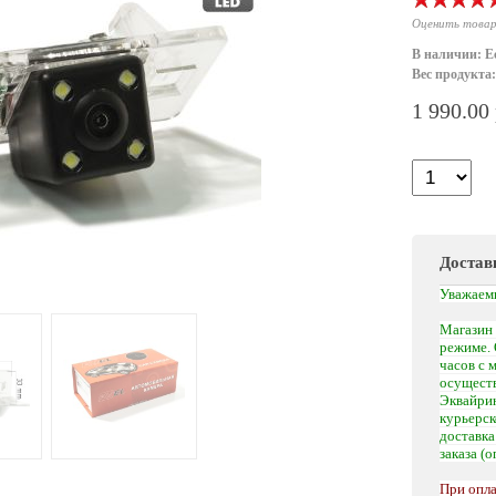
Оценить това
В наличии: Е
Вес продукта:
1 990.00
Достав
Уважаем
Магазин 
режиме. 
часов с 
осуществ
Эквайрин
курьерс
доставк
заказа (
При опла