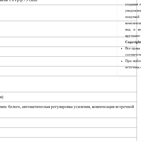
ухудшая е
уведомлен
покупко
комплекта
вид и ко
вручении 
Copyrigh
Все права
соответст
При любом
источник 
я)
анс белого, автоматическая регулировка усиления, компенсация встречной