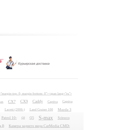
="margin-top: 0; margin-bottom: 0"><span lang="ru">
CX7
CX9
Caddy
ax
Captiva
Captiva
Mazda 3
Lacetti (2006-)
Land Cruiser 100
S-max
Patrol 10-
Q5
Scirocco
Q3
Камера заднего вида CarMedia CMD-
a B