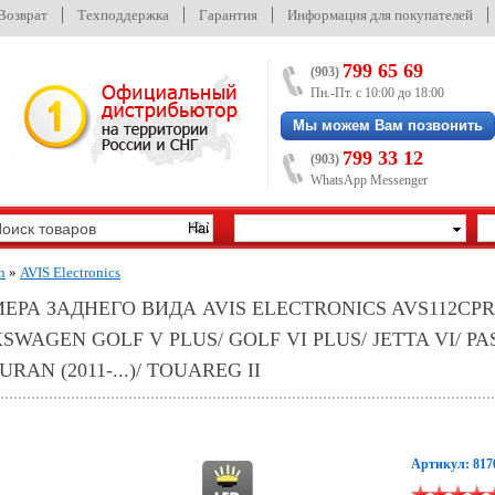
/Возврат
Техподдержка
Гарантия
Информация для покупателей
799 65 69
(903)
Пн.-Пт. с 10:00 до 18:00
Мы можем Вам позвонить
799 33 12
(903)
WhatsApp Messenger
n
»
AVIS Electronics
РА ЗАДНЕГО ВИДА AVIS ELECTRONICS AVS112CPR (
VOLKSWAGEN GOLF V PLUS/ GOLF VI PLUS/ JETTA VI/ P
RAN (2011-...)/ TOUAREG II
Артикул: 817