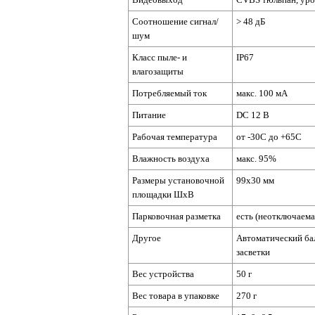
Соотношение сигнал/
> 48 дБ
шум
Класс пыле- и
IP67
влагозащиты
Потребляемый ток
макс. 100 мА
Питание
DC 12 В
Рабочая температура
от -30C до +65C
Влажность воздуха
макс. 95%
Размеры установочной
99х30 мм
площадки ШхВ
Парковочная разметка
есть (неотключаема
Другое
Автоматический бал
засветки
Вес устройства
50 г
Вес товара в упаковке
270 г