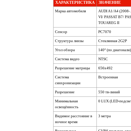
ХАРАКТЕРИСТИКА
ЗНАЧЕНИЕ
Марка автомобиля
AUDI A1/A4 (2008-
VI/ PASSAT B7/ PA
TOUAREG II
Сенсор
PC7070
Структура линзы
Стеклянная 2G2P
Угол обзора
140° (по диагонали)
Система видео
NTSC
Разрешение матрицы
656x492
Система
Встроенная
синхронизации
Разрешение
550 тв-линий
Минимальная
0 LUX (LED-подсве
освещённость
Видимое расстояние в
3 метра
ночное время
Видеовыход
CVBS тюльпан, уро