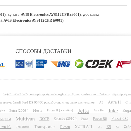
001)
, купить
AVIS Electronics AVS112CPR (#001)
, доставка
ка
AVIS Electronics AVS112CPR (#001)
СПОСОБЫ ДОСТАВКИ
5м)</font></b></span></p> <p style="margin-top: 0; margin-bottom: 0">&nbsp;</p> <p style
Astra H
для автомобилей Ford DS-9548C разработана специльно для установ
A5
C-m
Jetta
Juke
Fiesta
Kuga
pica
Epica (2006-)
Focus II (Хэтчбэк)
Jetta 10-
Multivan
Passat CC
номером
NOTE
Passat B6
Orlando (2010-)
Passat
Transporter
X-TRAIL
uran 10-
Tucson
X5
X1
Zafir
Trail Blaser
X6