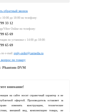
ть обратный звонок
 с 10:00 до 18:00 по телефону:
799 33 12
p/Viber Online по телефону:
799 65 69
тация по установке с 14:00 до 18:00:
799 65 69
 по e-mail:
reply-order@carmedia.ru
 вопрос по товару
e: Phantom-DVM
ите внимание!
рмация на сайте носит справочный характер и не
 публичной офертой. Производитель оставляет за
раво изменять конструкцию, технические
истики, внешний вид, комплектацию товара, не