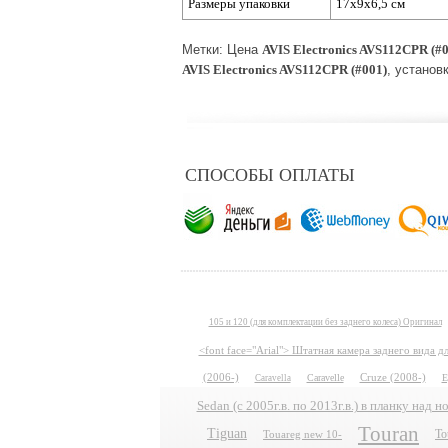
Размеры упаковки
17х9х6,5 см
Метки: Цена
AVIS Electronics AVS112CPR (#
AVIS Electronics AVS112CPR (#001)
, установ
СПОСОБЫ ОПЛАТЫ
105 и 120 (для комплектации без заднего колеса) Оригинал
<font face="Arial"> Штатная камера заднего вида 
(2006-)
Caravelle
Cruze (2008-)
E
Caravella
Sedan (с 2005г.в. по 2013г.в.) в планку над 
Touran
Tiguan
To
Touareg new 10-