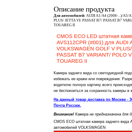
Описание продукта
Для автомобилей:
AUDI A1/A4 (2008-...)/A5
PLUS/ JETTA VI/ PASSAT B7/ PASSAT B7 VARI
TOUAREG II
CMOS
ECO LED штатная камер
AVS112CPR (#001) для AUDI A1
VOLKSWAGEN GOLF V PLUS/ G
PASSAT B7 VARIANT/ POLO V 
TOUAREG II
Камера заднего вида со светодиодной подс
избежать ее кражи или повреждения. Разре
водителю полную картину всего происходя
не беспокоиться за сохранность камеры в 
Н
а данный товар доставка по Москве - 
Почта России.
Внимание!
Камера не предназначена для 
CMOS ECO штатная камера заднего вида 
автомобилей VOLKSWAGEN