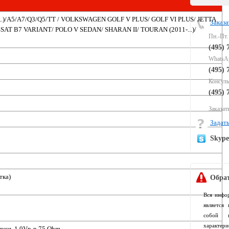
...)/A5/A7/Q3/Q5/TT / VOLKSWAGEN GOLF V PLUS/ GOLF VI PLUS/ JETTA
Заказа
SSAT B7 VARIANT/ POLO V SEDAN/ SHARAN II/ TOURAN (2011-...)/
Пн.-Пт.
(495) 
WhatsAp
(495) 
Консуль
(495) 
Заказать
Задать
Skyp
тка)
Обрат
Вся инфо
является
собой п
характер
вень 1.0Vp-p.75 Ohm