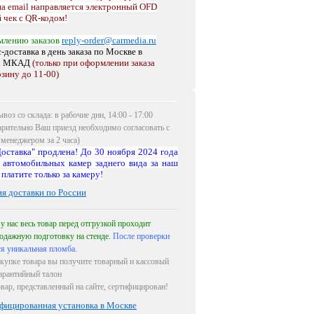
на email направляется электронный OFD
 чек с QR-кодом!
млению заказов
reply-order@carmedia.ru
-доставка в день заказа по Москве
в
х МКАД
(только при оформлении заказа
рзину до 11-00)
воз со склада: в рабочие дни, 14:00 - 17:00
арительно Ваш приезд необходимо согласовать с
менеджером за 2 часа)
оставка" продлена! До 30 ноября 2024 года
 автомобильных камер заднего вида за наш
 платите только за камеру!
ия доставки по России
 у нас весь товар перед отгрузкой проходит
одажную подготовку на стенде.
После проверки
ся уникальная пломба.
купке товара вы получите товарный и кассовый
гарантийный талон
овар, представленный на сайте, сертифицирован!
фицированная установка в Москве