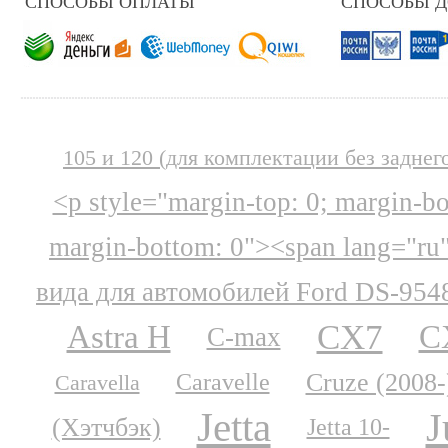
СПОСОБЫ ОПЛАТЫ
СПОСОБЫ 
105 и 120 (для комплектации без заднег
<p style="margin-top: 0; margin-b
margin-bottom: 0"><span lang="ru
вида для автомобилей Ford DS-954
CX7
Astra H
C
C-max
Cruze (2008-
Caravelle
Caravella
Jetta
J
(Хэтчбэк)
Jetta 10-