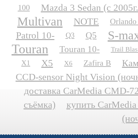
Mazda 3 Sedan (с 2005г.
100
Multivan
NOTE
Orlando
S-ma
Patrol 10-
Q5
Q3
Touran
Touran 10-
Trail Blas
X5
Кам
Zafira B
X1
X6
CCD-sensor Night Vision (но
доставка CarMedia CMD-727
съёмка)
купить CarMedia
(но