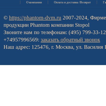
О компании
Оплата и доставка /Возврат
Га
©
https://phantom-dvm.ru
2007-2024, Фирме
продукции Phantom компании Stopol
Звоните нам по телефонам: (495) 799-33-1
+74957996569:
заказать обратный звонок
Наш адрес: 125476, г. Москва, ул. Василия