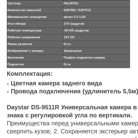
Система
PAL/NTSC
Количество пикселей
628*582
/ 628*512
Минимальное освещение
менее
0.2 LUX
Угол обзора
170 градусов
Рабочая температура
-30
+65 градусов
Рабочее напряжение
12V DC
Линии разметки
Есть
Изображение с камеры
Зеркальное
Крепление
Плафон подсветки номера
Подсветка
Есть
Комплектация:
- Цветная камера заднего вида
- Провода подключения (удлинитель 5,5м
Daystar DS-95
11
R
Универсальная камера в
знака с регулировкой угла по вертикали.
Преимущества перед универсальными камера
сверлить кузов; 2. Сохраняется экстерьер ав