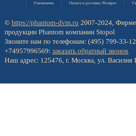
О компании
Оплата и доставка /Возврат
Га
©
https://phantom-dvm.ru
2007-2024, Фирме
продукции Phantom компании Stopol
Звоните нам по телефонам: (495) 799-33-1
+74957996569:
заказать обратный звонок
Наш адрес: 125476, г. Москва, ул. Василия