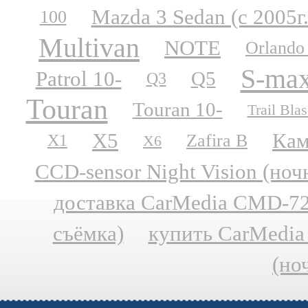
Mazda 3 Sedan (с 2005г.
100
Multivan
NOTE
Orlando
S-ma
Patrol 10-
Q5
Q3
Touran
Touran 10-
Trail Blas
X5
Кам
Zafira B
X1
X6
CCD-sensor Night Vision (но
доставка CarMedia CMD-727
съёмка)
купить CarMedia
(но