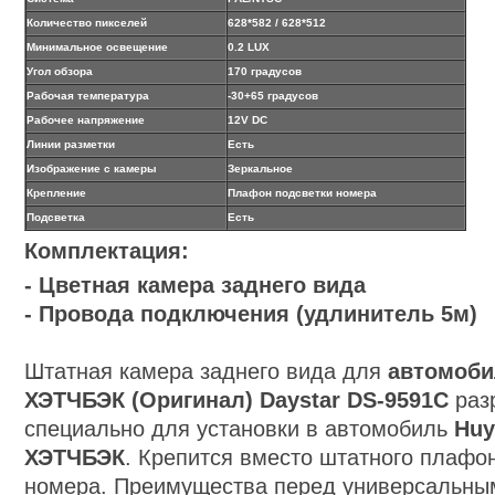
Количество пикселей
628*582
/ 628*512
Минимальное освещение
0.2 LUX
Угол обзора
170 градусов
Рабочая температура
-30
+65 градусов
Рабочее напряжение
12V DC
Линии разметки
Есть
Изображение с камеры
Зеркальное
Крепление
Плафон подсветки номера
Подсветка
Есть
Комплектация:
- Цветная камера заднего вида
- Провода подключения (удлинитель 5м)
Штатная камера заднего вида для
автомобил
ХЭТЧБЭК
(Оригинал)
Daystar
DS-9591C
раз
специально для установки в автомобиль
Huy
ХЭТЧБЭК
. Крепится вместо штатного плафо
номера. Преимущества перед универсальным