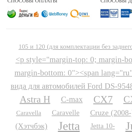
СПОСОБЫ ОПЛАТЫ
СПОСОБЫ 
105 и 120 (для комплектации без заднег
<p style="margin-top: 0; margin-b
margin-bottom: 0"><span lang="ru
вида для автомобилей Ford DS-954
CX7
Astra H
C
C-max
Cruze (2008-
Caravelle
Caravella
Jetta
J
(Хэтчбэк)
Jetta 10-