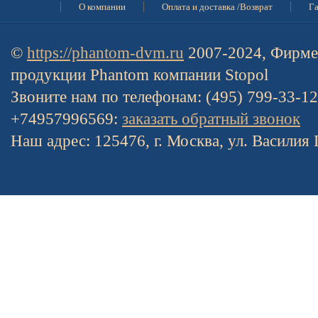
О компании
Оплата и доставка /Возврат
Га
©
https://phantom-dvm.ru
2007-2024, Фирме
продукции Phantom компании Stopol
Звоните нам по телефонам: (495) 799-33-1
+74957996569:
заказать обратный звонок
Наш адрес: 125476, г. Москва, ул. Василия