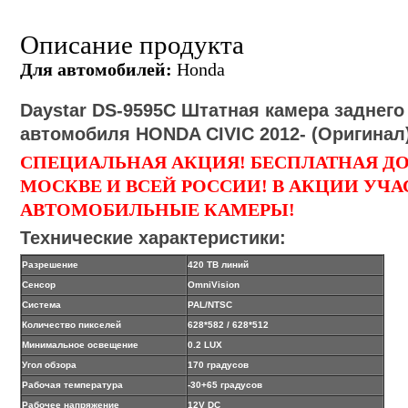
Описание продукта
Для автомобилей:
Honda
Daystar DS-
9595
C
Штатная камера заднего
автомобиля HONDA CIVIC 2012- (Оригинал
СПЕЦИАЛЬНАЯ АКЦИЯ! БЕСПЛАТНАЯ Д
МОСКВЕ И ВСЕЙ РОССИИ! В АКЦИИ УЧА
АВТОМОБИЛЬНЫЕ КАМЕРЫ!
Технические характеристики:
Разрешение
420 ТВ линий
Сенсор
OmniVision
Система
PAL/NTSC
Количество пикселей
628*582
/ 628*512
Минимальное освещение
0.2 LUX
Угол обзора
170 градусов
Рабочая температура
-30
+65 градусов
Рабочее напряжение
12V DC