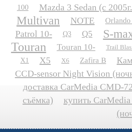
Mazda 3 Sedan (с 2005г.
100
Multivan
NOTE
Orlando
S-ma
Patrol 10-
Q5
Q3
Touran
Touran 10-
Trail Blas
X5
Кам
Zafira B
X1
X6
CCD-sensor Night Vision (но
доставка CarMedia CMD-727
съёмка)
купить CarMedia
(но