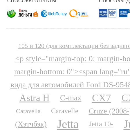
СПОСОБЫ ОПЛАТЫ
СПОСОБЫ 
105 и 120 (для комплектации без заднег
<p style="margin-top: 0; margin-b
margin-bottom: 0"><span lang="ru
вида для автомобилей Ford DS-954
CX7
Astra H
C
C-max
Cruze (2008-
Caravelle
Caravella
Jetta
J
(Хэтчбэк)
Jetta 10-