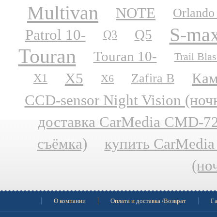
Multivan
NOTE
Orlando
S-ma
Patrol 10-
Q5
Q3
Touran
Touran 10-
Trail Blas
X5
Кам
Zafira B
X1
X6
CCD-sensor Night Vision (но
доставка CarMedia CMD-727
съёмка)
купить CarMedia
(но
О компании
Оплата и доставка /Возврат
Га