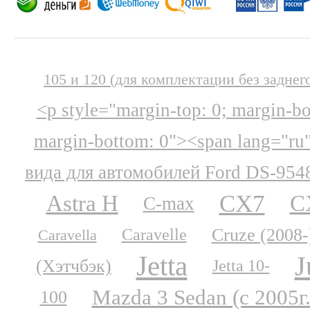
105 и 120 (для комплектации без заднег
<p style="margin-top: 0; margin-b
margin-bottom: 0"><span lang="ru
вида для автомобилей Ford DS-954
CX7
Astra H
C
C-max
Cruze (2008-
Caravelle
Caravella
Jetta
J
(Хэтчбэк)
Jetta 10-
Mazda 3 Sedan (с 2005г.
100