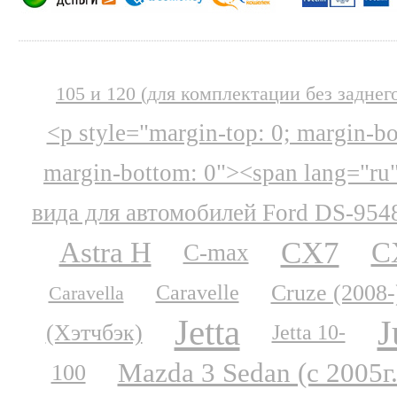
105 и 120 (для комплектации без заднег
<p style="margin-top: 0; margin-b
margin-bottom: 0"><span lang="ru
вида для автомобилей Ford DS-954
CX7
Astra H
C
C-max
Cruze (2008-
Caravelle
Caravella
Jetta
J
(Хэтчбэк)
Jetta 10-
Mazda 3 Sedan (с 2005г.
100