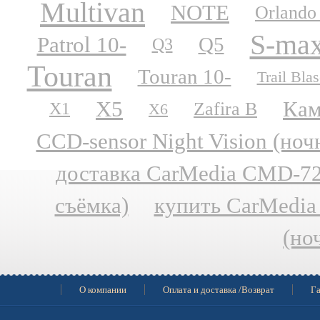
Multivan
NOTE
Orlando
S-ma
Patrol 10-
Q5
Q3
Touran
Touran 10-
Trail Blas
X5
Кам
Zafira B
X1
X6
CCD-sensor Night Vision (но
доставка CarMedia CMD-727
съёмка)
купить CarMedia
(но
О компании
Оплата и доставка /Возврат
Га