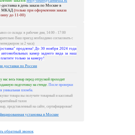
млению заказов
reply-order@carmedia.ru
-доставка в день заказа по Москве
в
х МКАД
(только при оформлении заказа
рзину до 11-00)
воз со склада: в рабочие дни, 14:00 - 17:00
арительно Ваш приезд необходимо согласовать с
менеджером за 2 часа)
оставка" продлена! До 30 ноября 2024 года
 автомобильных камер заднего вида за наш
 платите только за камеру!
ия доставки по России
 у нас весь товар перед отгрузкой проходит
одажную подготовку на стенде.
После проверки
ся уникальная пломба.
купке товара вы получите товарный и кассовый
гарантийный талон
овар, представленный на сайте, сертифицирован!
фицированная установка в Москве
ть обратный звонок