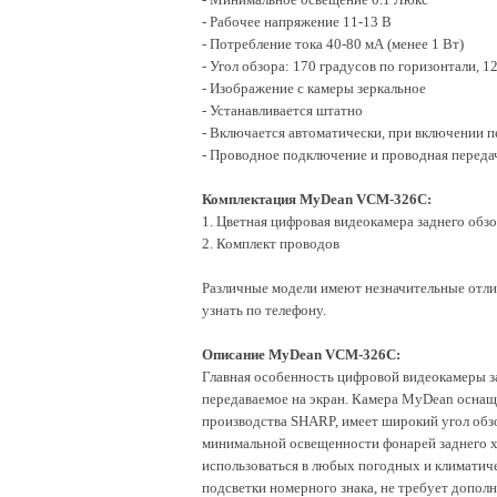
- Рабочее напряжение 11-13 В
- Потребление тока 40-80 мА (менее 1 Вт)
- Угол обзора: 170 градусов по горизонтали, 1
- Изображение с камеры зеркальное
- Устанавливается штатно
- Включается автоматически, при включении п
- Проводное подключение и проводная перед
Комплектация MyDean VCM-326C:
1. Цветная цифровая видеокамера заднего обз
2. Комплект проводов
Различные модели имеют незначительные отл
узнать по телефону.
Описание MyDean VCM-326C:
Главная особенность цифровой видеокамеры з
передаваемое на экран. Камера MyDean осна
производства SHARP, имеет широкий угол обзо
минимальной освещенности фонарей заднего х
использоваться в любых погодных и климатич
подсветки номерного знака, не требует дополн