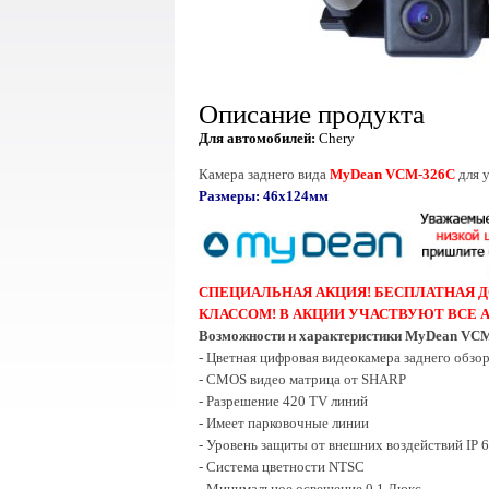
Описание продукта
Для автомобилей:
Chery
Камера заднего вида
MyDean VCM-326C
для 
Размеры: 46x124мм
СПЕЦИАЛЬНАЯ АКЦИЯ! БЕСПЛАТНАЯ Д
КЛАССОМ! В АКЦИИ УЧАСТВУЮТ ВСЕ
Возможности и характеристики MyDean VC
- Цветная цифровая видеокамера заднего обзо
- CMOS видео матрица от SHARP
- Разрешение 420 TV линий
- Имеет парковочные линии
- Уровень защиты от внешних воздействий IP 
- Система цветности NTSC
- Минимальное освещение 0.1 Люкс