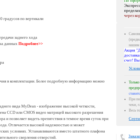
По офор
Экспресс
предела
через ко
20 градусов по вертикали
Самовы
ередачи заднего хода
(предв
ача данных
Подробнее>>
нашим 
Акция "Д
доставка
счет! Вы
ора
Услов
ичия в комплектации. Более подробную информацию можно
Только
предпр
ставит
При по
чеки, 
аднего вида MyDean - изображение высокой четкости,
Весь т
щена CCD или CMOS видео матрицей высокого разрешения
ра и позволяет видеть препятствия в темное время суток при
Серти
ода. Отличается высокой надежностью и может
еских условиях. Устанавливаются вместо штатного плафона
Заказа
ительного сверления отверстий.