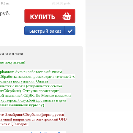
 0.3 кг
2014.00 руб.
 руб.
ка и оплата
ые покупатели!
phantom-dvm.ru работает в обычном
Обработка заказов происходит в течение 2-х
момента поступления.
Оплата
ляется с карты (отправляется ссылка
г.Сбербанк). Отгрузка происходит
кой компанией СДЭК. По Москве возможна
а
курьерской службой Достависта
в день
оплата наличными курьеру).
те Эквайринг.Сбербанк (формируется
на email направляется электронный OFD
 чек с QR-кодом!