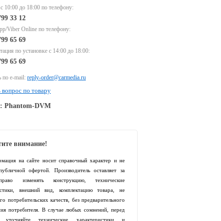
 с 10:00 до 18:00 по телефону:
799 33 12
p/Viber Online по телефону:
799 65 69
тация по установке с 14:00 до 18:00:
799 65 69
 по e-mail:
reply-order@carmedia.ru
 вопрос по товару
e: Phantom-DVM
ите внимание!
рмация на сайте носит справочный характер и не
 публичной офертой. Производитель оставляет за
раво изменять конструкцию, технические
истики, внешний вид, комплектацию товара, не
го потребительских качеств, без предварительного
ия потребителя. В случае любых сомнений, перед
й уточняйте технические характеристики и