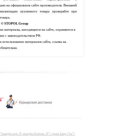
цию на официальном сайте производителя. Внешний
мплектацию купленного товара проверяйте при
товара.
t © STOPOL Group
 на материалы, находящиеся на сайте, охраняются в
вии с законодательством РФ.
 использовании материалов сайта, ссылка на
обязательна.
="margin-top: 0; margin-bottom: 0"><span lang="ru">