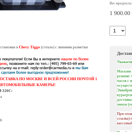
Вес продукта:
1 900.00
установки в
Chery Tiggo
(стекло) с линиями разметки
Достав
Уважаем
Магазин 
режиме. 
ОСТАВКА ПО МОСКВЕ И ВСЕЙ РОССИИ ПОЧТОЙ 1
часов с 
 АВТОМОБИЛЬНЫЕ КАМЕРЫ!
осуществ
Эквайрин
M-326C:
курьерс
ра
доставк
заказа (
При опла
ссылка) 
66
кассовый