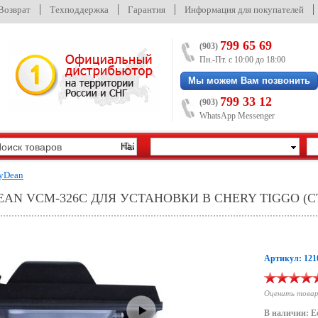
/Возврат
Техподдержка
Гарантия
Информация для покупателей
799 65 69
(903)
Пн.-Пт. с 10:00 до 18:00
Мы можем Вам позвонить
799 33 12
(903)
WhatsApp Messenger
yDean
AN VCM-326C ДЛЯ УСТАНОВКИ В CHERY TIGGO (
Артикул: 121
Оценить това
В наличии: Е