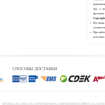
комплекта
вид и ко
вручении 
Copyrigh
Все права
соответст
При любом
источник 
СПОСОБЫ ДОСТАВКИ
5м)</font></b></span></p> <p style="margin-top: 0; margin-bottom: 0">&nbsp;</p> <p style