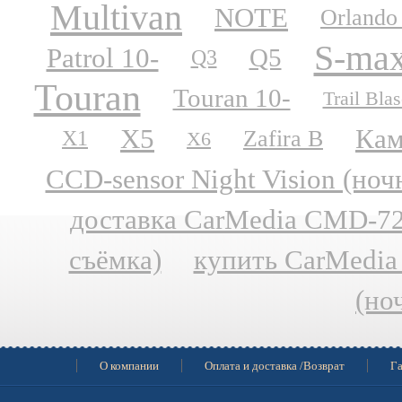
Multivan
NOTE
Orlando
S-ma
Patrol 10-
Q5
Q3
Touran
Touran 10-
Trail Blas
X5
Кам
Zafira B
X1
X6
CCD-sensor Night Vision (но
доставка CarMedia CMD-727
съёмка)
купить CarMedia
(но
О компании
Оплата и доставка /Возврат
Га