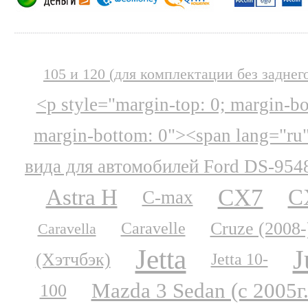
105 и 120 (для комплектации без заднег
<p style="margin-top: 0; margin-b
margin-bottom: 0"><span lang="ru
вида для автомобилей Ford DS-954
CX7
Astra H
C
C-max
Cruze (2008-
Caravelle
Caravella
Jetta
J
(Хэтчбэк)
Jetta 10-
Mazda 3 Sedan (с 2005г.
100