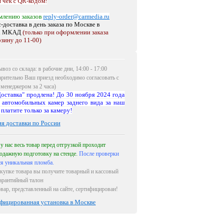
 чек с QR-кодом!
млению заказов
reply-order@carmedia.ru
-доставка в день заказа по Москве
в
х МКАД
(только при оформлении заказа
рзину до 11-00)
воз со склада: в рабочие дни, 14:00 - 17:00
арительно Ваш приезд необходимо согласовать с
менеджером за 2 часа)
оставка" продлена! До 30 ноября 2024 года
 автомобильных камер заднего вида за наш
 платите только за камеру!
ия доставки по России
 у нас весь товар перед отгрузкой проходит
одажную подготовку на стенде.
После проверки
ся уникальная пломба.
купке товара вы получите товарный и кассовый
гарантийный талон
овар, представленный на сайте, сертифицирован!
фицированная установка в Москве