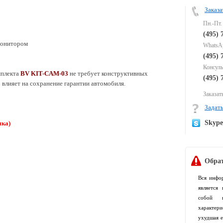
Заказа
Пн.-Пт.
(495) 
 монитором
WhatsAp
(495) 
Консуль
мплекта
BV KIT-CAM-03
не требует конструктивных
(495) 
 влияет на сохранение гарантии автомобиля.
Заказать
Задать
Skyp
мка)
Обрат
Вся инфо
является
собой п
характер
ухудшая е