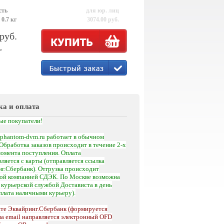
сть
для юр. лиц
 0.7 кг
3074.00 руб.
 руб.
.
ка и оплата
ые покупатели!
phantom-dvm.ru работает в обычном
Обработка заказов происходит в течение 2-х
момента поступления.
Оплата
ляется с карты (отправляется ссылка
г.Сбербанк). Отгрузка происходит
кой компанией СДЭК. По Москве возможна
а
курьерской службой Достависта
в день
оплата наличными курьеру).
те Эквайринг.Сбербанк (формируется
на email направляется электронный OFD