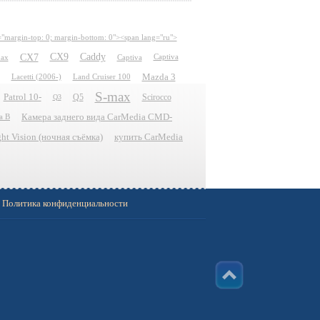
="margin-top: 0; margin-bottom: 0"><span lang="ru">
CX7
CX9
Caddy
ax
Captiva
Captiva
Mazda 3
Lacetti (2006-)
Land Cruiser 100
S-max
Patrol 10-
Q5
Scirocco
Q3
Камера заднего вида CarMedia CMD-
a B
t Vision (ночная съёмка)
купить CarMedia
Политика конфиденциальности