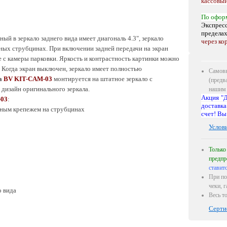
кассовый
По офор
Экспресс
предела
ый в зеркало заднего вида имеет диагональ 4.3", зеркало
через ко
ых струбцинах. При включении задней передачи на экран
 с камеры парковки. Яркость и контрастность картинки можно
 Когда экран выключен, зеркало имеет полностью
Самовы
а
BV KIT-CAM-03
монтируется на штатное зеркало с
(предв
дизайн оригинального зеркала.
нашим 
Акция "Д
-03
:
доставка
льным крепежем на струбцинах
счет! Вы
Услов
Только
предпр
ставит
При по
чеки, 
о вида
Весь т
Серти