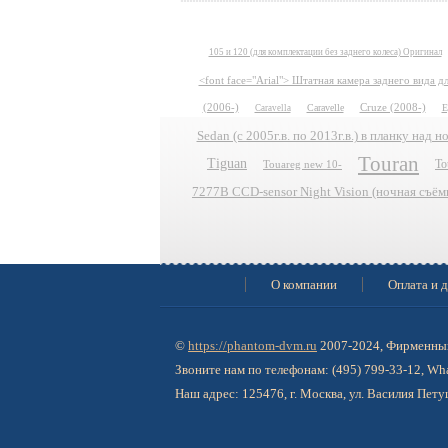
105 и 120 (для комплектации без заднего колеса) Оригинал
<font face="Arial"> Штатная камера заднего вида 
(2006-)
Caravelle
Cruze (2008-)
E
Caravella
Sedan (с 2005г.в. по 2013г.в.) в планку над 
Touran
Tiguan
To
Touareg new 10-
7277B CCD-sensor Night Vision (ночная съём
О компании
Оплата и д
©
https://phantom-dvm.ru
2007-2024, Фирменный
Звоните нам по телефонам: (495) 799-33-12, W
Наш адрес: 125476, г. Москва, ул. Василия Пету