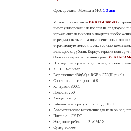
Срок
доставки
Москва и МО:
1-
3
дня
Монитор
комплекта
BV KIT-CAM-03
встроенн
имеет универсальный крепеж на подпружиненн
зеркала автоматически выводится изображение
отрегулировать с помощью сенсорных кнопок.
отражающую поверхность. Зеркало
комплект
помощью струбцин. Корпус зеркала повторяет 
Описание
зеркала с монитором
BV KIT-CAM
Накладка на зеркало заднего вида с универса
5" LCD монитор
Разрешение: 480(W) x RGB x 272(H) pixels
Соотношение сторон: 16:9
Контраст: 300:1
Яркость: 250
2 видео входа
Рабочая температура: от -20 до +65 C
Автоматическое включение для камеры заднег
Питание: 12V DC
Энергопотребление: 2 W MAX
Супер тонкое