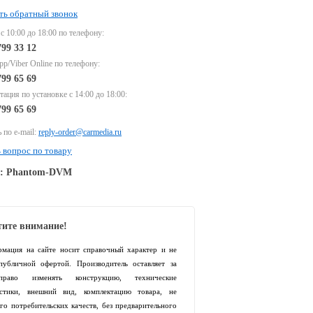
ть обратный звонок
 с 10:00 до 18:00 по телефону:
799 33 12
p/Viber Online по телефону:
799 65 69
тация по установке с 14:00 до 18:00:
799 65 69
 по e-mail:
reply-order@carmedia.ru
 вопрос по товару
e: Phantom-DVM
ите внимание!
рмация на сайте носит справочный характер и не
 публичной офертой. Производитель оставляет за
раво изменять конструкцию, технические
истики, внешний вид, комплектацию товара, не
го потребительских качеств, без предварительного