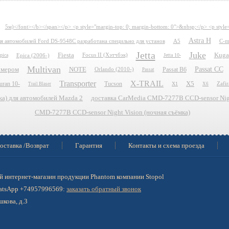
5м)</font></b></span></p> <p style="margin-top: 0; margin-bottom: 0">&nbsp;</p> <p style
Astra H
для автомобилей Ford DS-9548C разработана специльно для установ
A5
C-m
Jetta
Juke
Fiesta
Kuga
pica
Epica (2006-)
Focus II (Хэтчбэк)
Jetta 10-
Multivan
Passat CC
номером
NOTE
Passat B6
Orlando (2010-)
Passat
Transporter
X-TRAIL
uran 10-
Tucson
X5
X1
Zafir
Trail Blaser
X6
ка) для автомобилей Mazda 2
доставка CarMedia CMD-7277B CCD-sensor Nigh
CMD-7277B CCD-sensor Night Vision (ночная съёмка)
оставка /Возврат
Гарантия
Контакты и схема проезда
 интернет-магазин продукции Phantom компании Stopol
hatsApp +74957996569:
заказать обратный звонок
шкова, д.3