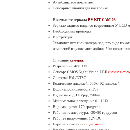
Антибликовое покрытие
Сенсорные кнопки для настройки
В комплекте
зеркала
BV KIT-CAM-03
:
Зеркало заднего вида, со встроенным 5" LCD
Необходимая проводка
Инструкция
Установка штатной камеры заднего вида из ко
изменений в кузове автомобиля. Что позитивно
Описание
камеры
:
Разрешение: 480 TVL
Сенсор: CMOS
Night Vision
LED
(
ночная съе
Система:
PAL/
NTSC
Количество пикселей: 656х
492
пикселей
Водонепроницаемость IP67
Видео выход 1.0Vp-p,750hm
Минимальное освещение 0.
1
LUX
Видимый угол: 170 градусов
Рабочая температура: -30+80 градусов
Рабочее напряжение: 12V DC
Парковочные линии
(цветные)
Изображение с камеры зеркальное