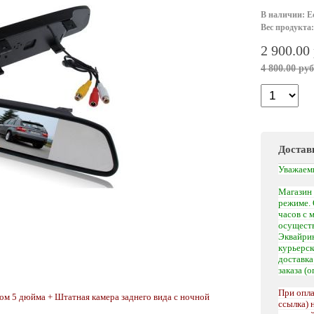
В наличии: Е
Вес продукта:
2 900.00
4 800.00 руб
Достав
Уважаем
Магазин 
режиме. 
часов с 
осуществ
Эквайрин
курьерс
доставк
заказа (
При опла
ром
5 дюйма + Штатная камера заднего вида с ночной
ссылка) 