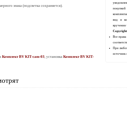
уведомлен
ерного знака (
подсветка сохраняется)
.
покупко
комплекта
вид и ко
вручении 
Copyrigh
Все права
соответст
При любом
источник 
на
Комплект
BV KIT-cam-0
3
, установка
Комплект
BV KIT-
мотрят