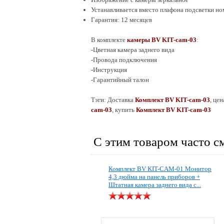
Устанавливается вместо плафона подсветки ном
Гарантия: 12 месяцев
В комплекте
камеры
BV KIT-cam-0
3
:
-Цветная камера заднего вида
-Провода подключения
-
Инструкция
-Гарантийный талон
Тэги: Доставка
Комплект
BV KIT-cam-0
3
, це
cam-0
3
, купить
Комплект
BV KIT-cam-0
3
С этим товаром часто с
Комплект BV KIT-CAM-01 Монитор
4,3 дюйма на панель приборов +
Штатная камера заднего вида с...