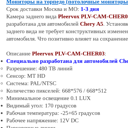
Мониторы на торпедо (потолочные мониторы
Срок
доставки
Москва и МО:
1-
3
дня
Камера заднего вида
Pleervox PLV-CAM-CHER0
разработана для автомобилей
Chery A5
. Установ
заднего вида не требует конструктивных изменен
автомобиля. Что позитивно влияет на сохранение
Описание
Pleervox PLV-CAM-CHER03
:
Специально разработана для автомобилей Che
Разрешение: 4
8
0 ТВ линий
Сенсор: MT HD
Система: PAL/NTSC
Количество пикселей: 668*576 / 668*512
Минимальное освещение 0.
1
LUX
Видимый угол: 170 градусов
Рабочая температура: -25+65 градусов
Рабочее напряжение: 12V DC
Парковочные линии