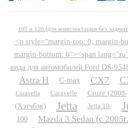
105 и 120 (для комплектации без заднег
<p style="margin-top: 0; margin-b
margin-bottom: 0"><span lang="ru
вида для автомобилей Ford DS-954
CX7
Astra H
C
C-max
Cruze (2008-
Caravelle
Caravella
Jetta
J
(Хэтчбэк)
Jetta 10-
Mazda 3 Sedan (с 2005г.
100