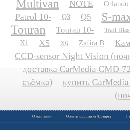
Multivan
NOTE
Orlando
S-ma
Patrol 10-
Q5
Q3
Touran
Touran 10-
Trail Blas
X5
Кам
Zafira B
X1
X6
CCD-sensor Night Vision (но
доставка CarMedia CMD-727
съёмка)
купить CarMedia
(но
О компании
Оплата и доставка /Возврат
Га