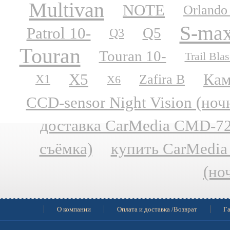
Multivan
NOTE
Orlando
S-ma
Patrol 10-
Q5
Q3
Touran
Touran 10-
Trail Blas
X5
Кам
Zafira B
X1
X6
CCD-sensor Night Vision (но
доставка CarMedia CMD-727
съёмка)
купить CarMedia
(но
О компании
Оплата и доставка /Возврат
Га