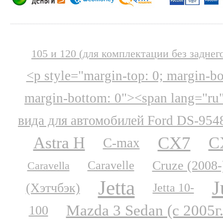
105 и 120 (для комплектации без заднег
<p style="margin-top: 0; margin-b
margin-bottom: 0"><span lang="ru
вида для автомобилей Ford DS-954
CX7
Astra H
C
C-max
Cruze (2008-
Caravelle
Caravella
Jetta
J
(Хэтчбэк)
Jetta 10-
Mazda 3 Sedan (с 2005г.
100