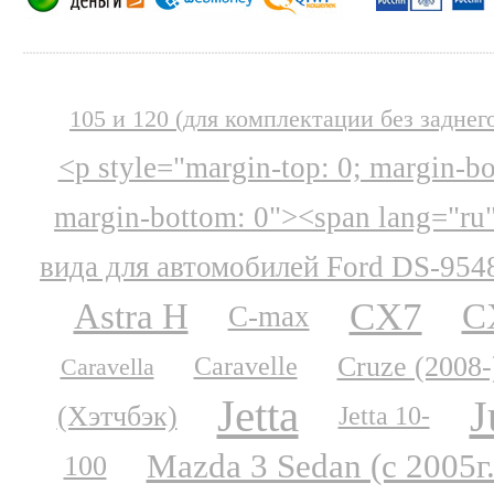
105 и 120 (для комплектации без заднег
<p style="margin-top: 0; margin-b
margin-bottom: 0"><span lang="ru
вида для автомобилей Ford DS-954
CX7
Astra H
C
C-max
Cruze (2008-
Caravelle
Caravella
Jetta
J
(Хэтчбэк)
Jetta 10-
Mazda 3 Sedan (с 2005г.
100