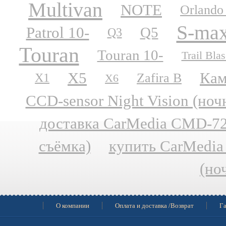
Multivan
NOTE
Orlando
S-ma
Patrol 10-
Q5
Q3
Touran
Touran 10-
Trail Blas
X5
Кам
Zafira B
X1
X6
CCD-sensor Night Vision (но
доставка CarMedia CMD-727
съёмка)
купить CarMedia
(но
О компании
Оплата и доставка /Возврат
Га