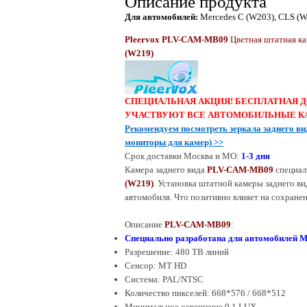
Описание продукта
Для автомобилей:
Mercedes С (W203), CLS (
Pleervox PLV-CAM-MB09
Цветная
штатная
ка
(W219)
СПЕЦИАЛЬНАЯ АКЦИЯ! БЕСПЛАТНАЯ Д
УЧАСТВУЮТ ВСЕ АВТОМОБИЛЬНЫЕ К
Рекомендуем посмотреть зеркала заднего ви
мониторы для камер)
>>
Срок
доставки
Москва и МО:
1-
3
дня
Камера заднего вида
PLV-CAM-MB09
специал
(W219)
. Установка штатной камеры заднего ви
автомобиля. Что позитивно влияет на сохране
Описание
PLV-CAM-MB09
:
Специально разработана для автомобилей M
Разрешение: 4
8
0 ТВ линий
Сенсор: MT HD
Система: PAL/NTSC
Количество пикселей: 668*576 / 668*512
Минимальное освещение 0.
1
LUX