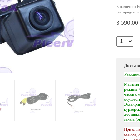
В наличии: Е
Вес продукта:
3 590.00
Достав
Уважаем
Магазин 
режиме. 
часов с 
осуществ
Эквайрин
курьерс
доставк
заказа (
При опла
ссылка) 
кассовый