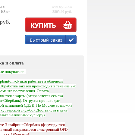
сть
для юр. лиц
 0.3 кг
3805.40 руб.
 руб.
ка и оплата
ые покупатели!
phantom-dvm.ru работает в обычном
Обработка заказов происходит в течение 2-х
момента поступления.
Оплата
ляется с карты (отправляется ссылка
г.Сбербанк). Отгрузка происходит
кой компанией СДЭК. По Москве возможна
а
курьерской службой Достависта
в день
оплата наличными курьеру).
те Эквайринг.Сбербанк (формируется
на email направляется электронный OFD
 чек с QR-кодом!