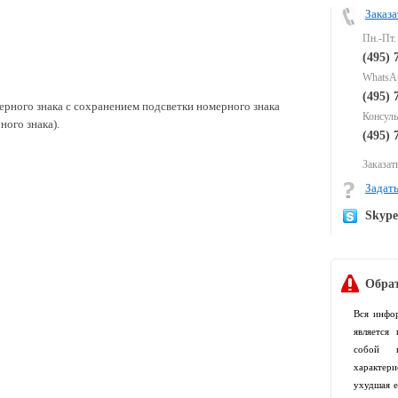
Заказа
Пн.-Пт.
(495) 
WhatsAp
(495) 
ерного знака с сохранением подсветки номерного знака
Консуль
ного знака).
(495) 
Заказать
Задать
Skyp
Обрат
Вся инфо
является
собой п
характер
ухудшая е