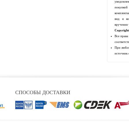
уведомлен
покупко
комплекта
вид и ко
вручении 
Copyrigh
Все права
соответст
При любом
источник 
СПОСОБЫ ДОСТАВКИ