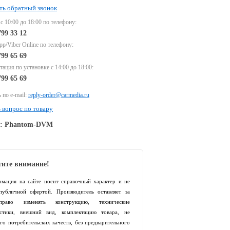
ть обратный звонок
 с 10:00 до 18:00 по телефону:
799 33 12
p/Viber Online по телефону:
799 65 69
тация по установке с 14:00 до 18:00:
799 65 69
 по e-mail:
reply-order@carmedia.ru
 вопрос по товару
e: Phantom-DVM
ите внимание!
рмация на сайте носит справочный характер и не
 публичной офертой. Производитель оставляет за
раво изменять конструкцию, технические
истики, внешний вид, комплектацию товара, не
го потребительских качеств, без предварительного