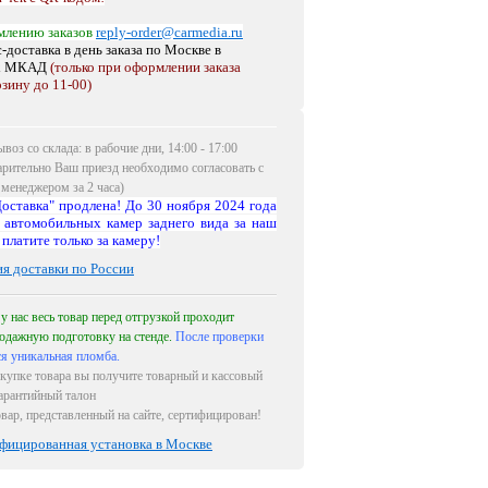
млению заказов
reply-order@carmedia.ru
-доставка в день заказа по Москве
в
х МКАД
(только при оформлении заказа
рзину до 11-00)
воз со склада: в рабочие дни, 14:00 - 17:00
арительно Ваш приезд необходимо согласовать с
менеджером за 2 часа)
оставка" продлена! До 30 ноября 2024 года
 автомобильных камер заднего вида за наш
 платите только за камеру!
ия доставки по России
 у нас весь товар перед отгрузкой проходит
одажную подготовку на стенде.
После проверки
ся уникальная пломба.
купке товара вы получите товарный и кассовый
гарантийный талон
овар, представленный на сайте, сертифицирован!
фицированная установка в Москве