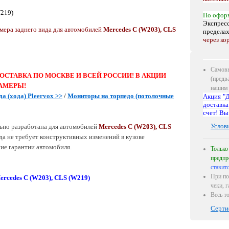
W219)
По офор
Экспресс
мера заднего вида для автомобилей
Mercedes С (W203), CLS
предела
через ко
Самовы
ОСТАВКА ПО МОСКВЕ И ВСЕЙ РОССИИ! В АКЦИИ
(предв
АМЕРЫ!
нашим 
да (хода)
Pleervox >>
/
Мониторы на торпедо (потолочные
Акция "Д
доставка
счет! Вы
Услов
ьно разработана для автомобилей
Mercedes С (W203), CLS
да не требует конструктивных изменений в кузове
ние гарантии автомобиля.
Только
предпр
ставит
При по
ercedes С (W203), CLS (W219)
чеки, 
Весь т
Серти