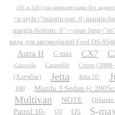
105 и 120 (для комплектации без заднег
<p style="margin-top: 0; margin-b
margin-bottom: 0"><span lang="ru
вида для автомобилей Ford DS-954
CX7
Astra H
C
C-max
Cruze (2008-
Caravelle
Caravella
Jetta
J
(Хэтчбэк)
Jetta 10-
Mazda 3 Sedan (с 2005г.
100
Multivan
NOTE
Orlando
S-ma
Patrol 10-
Q5
Q3