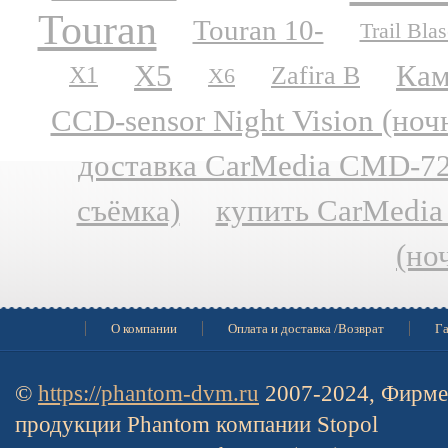
Touran
Touran 10-
Trail Blas
X5
Кам
Zafira B
X1
X6
CCD-sensor Night Vision (но
доставка CarMedia CMD-727
съёмка)
купить CarMedia
(но
О компании
Оплата и доставка /Возврат
Га
©
https://phantom-dvm.ru
2007-2024, Фирме
продукции Phantom компании Stopol