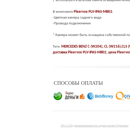
(
*
используется штатная лампа освещения номе
В комплекте
Pleervox
PLV-IPAS-MB02
:
-Цветная камера заднего вида
-Провода подключения
*
Камера может быть оснащена собственной п
Тэги:
MERCEDES BENZ C (W204), CL (W216),CLS (
доставка
Pleervox PLV-IPAS-MB02
, цена
Pleervo
СПОСОБЫ ОПЛАТЫ
105 и 120 (для комплектации без заднего колеса) Оригинал