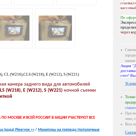
ссылка) 
кассовый
По офор
Экспресс
предела
через ко
Самовы
(предв
нашим 
Акция "Д
доставка
CL (W216),CLS (W218), E (W212), S (W221)
счет! Вы
Услов
ная
камера заднего вида для автомобилей
LS (W218), E (W212), S (W221)
ночной съемки
еткой
Только
предпр
ставит
При по
ПО МОСКВЕ И ВСЕЙ РОССИИ! В АКЦИИ УЧАСТВУЮТ ВСЕ
чеки, 
Весь т
а (хода)
Pleervox >>
/
Мониторы на торпедо (потолочные
Серти