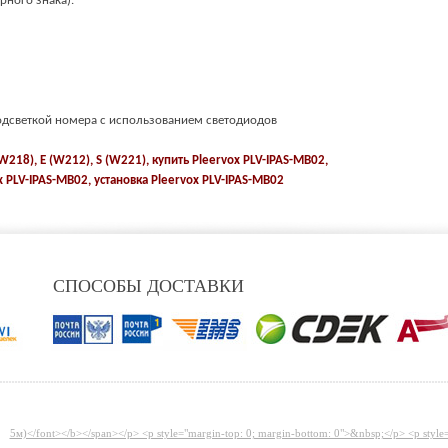
рного знака).
одсветкой номера с использованием светодиодов
W218), E (W212), S (W221), купить
Pleervox PLV-IPAS-MB02
,
x PLV-IPAS-MB02
, установка
Pleervox PLV-IPAS-MB02
СПОСОБЫ ДОСТАВКИ
5м)</font></b></span></p> <p style="margin-top: 0; margin-bottom: 0">&nbsp;</p> <p style