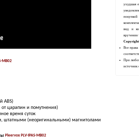
ухудшая е
уведомлен
покупко
комплекта
вид и ко
вручении 
Copyrigh
Все права
соответст
При любом
AS-MB02
источник 
й ABS)
а от царапин и помутнения)
мное время суток
и, штатными (неоригинальными) магнитолами
ры
Pleervox PLV-IPAS-MB02