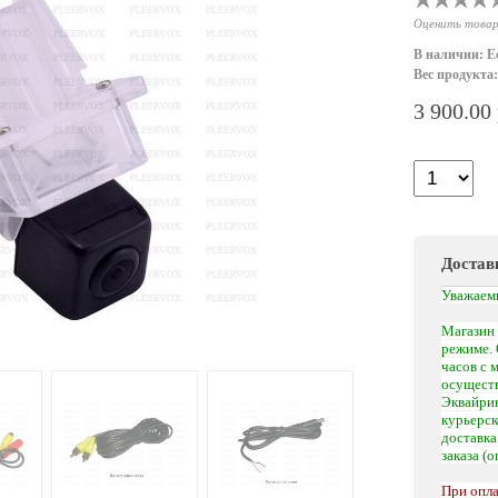
Оценить това
В наличии: Е
Вес продукта:
3 900.00
Достав
Уважаем
Магазин 
режиме. 
часов с 
осуществ
Эквайрин
курьерс
доставк
заказа (
При опла