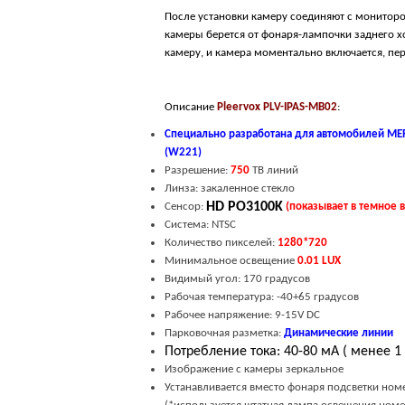
После установки камеру соединяют с мониторо
камеры берется от фонаря-лампочки заднего х
камеру, и камера моментально включается, пер
Описание
Pleervox PLV-IPAS-MB02
:
Специально разработана для автомобилей
MER
(W221)
Разрешение:
7
50
ТВ линий
Линза: закаленное стекло
HD PO3100K
Сенсор:
(показывает в темное в
Система: NTSC
Количество пикселей:
1280*720
Минимальное освещение
0.
0
1
LUX
Видимый угол: 170 градусов
Рабочая температура: -40+65 градусов
Рабочее напряжение: 9-15V DC
Парковочн
ая разметка
:
Динамические линии
Потребление тока: 40-80 мА ( менее 1 
Изображение с камеры зеркальное
Устанавливается вместо фонаря подсветки ном