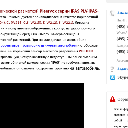
мической разметкой
Pleervox серии IPAS PLV-IPAS-
Заказа
есто. Рекомендуется производителем в качестве парковочной
Пн.-Пт.
4), CL (W216),CLS (W218), E (W212), S (W221)
. Линза из
(495) 
пин и помутнение изображения, а корпус из ударопрочного
WhatsAp
ю окружающей среды на камеру. Камера оснащена
(495) 
ческой разметкой. При начале движения автомобиля
Консуль
росчитывает траекторию движения автомобиля
и отображает
овейший корейский сенсор высокого разрешения
PO3100K
(495) 
отрясающую, чёткую картинку с недоступным ранее высоким
Заказать
ке автомобильной камеры серии
"IPAS"
не требуется вносить
на автомобиль.
Задать
мобиля, что позволяет сохранить гарантию
Skyp
Обрат
Вся инфо
является
собой п
характер