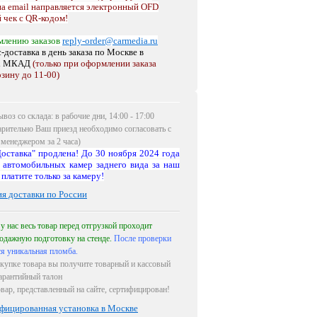
на email направляется электронный OFD
 чек с QR-кодом!
млению заказов
reply-order@carmedia.ru
-доставка в день заказа по Москве
в
х МКАД
(только при оформлении заказа
рзину до 11-00)
воз со склада: в рабочие дни, 14:00 - 17:00
арительно Ваш приезд необходимо согласовать с
менеджером за 2 часа)
оставка" продлена! До 30 ноября 2024 года
 автомобильных камер заднего вида за наш
 платите только за камеру!
ия доставки по России
 у нас весь товар перед отгрузкой проходит
одажную подготовку на стенде.
После проверки
ся уникальная пломба.
купке товара вы получите товарный и кассовый
гарантийный талон
овар, представленный на сайте, сертифицирован!
фицированная установка в Москве