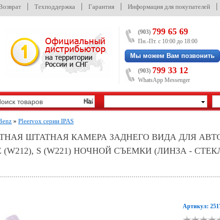
/Возврат
Техподдержка
Гарантия
Информация для покупателей
799 65 69
(903)
Пн.-Пт. с 10:00 до 18:00
Мы можем Вам позвонить
799 33 12
(903)
WhatsApp Messenger
Benz
»
Pleervox серии IPAS
ВЕТНАЯ ШТАТНАЯ КАМЕРА ЗАДНЕГО ВИДА ДЛЯ АВ
), E (W212), S (W221) НОЧНОЙ СЪЕМКИ (ЛИНЗА - С
Артикул: 251