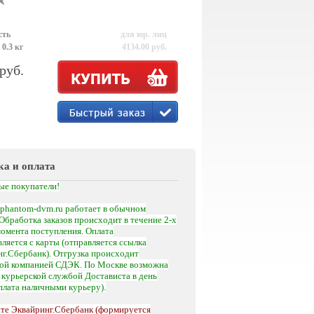
р
сть
для юр. лиц
 0.3 кг
4134.00 руб.
 руб.
ка и оплата
ые покупатели!
phantom-dvm.ru работает в обычном
Обработка заказов происходит в течение 2-х
момента поступления.
Оплата
ляется с карты (отправляется ссылка
г.Сбербанк). Отгрузка происходит
кой компанией СДЭК. По Москве возможна
а
курьерской службой Достависта
в день
оплата наличными курьеру).
те Эквайринг.Сбербанк (формируется