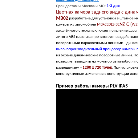
Срок
доставки
Москва и МО:
1-
3
дня
Цветная камера заднего вида с дина
MB02
разработана для установки в штатное м
NZ C (
камеры на автомобили
MERCEDES B
E
W20
закалённого стекла исключает появление цара
литого ABS пластика препятствует воздействи
поворотными парковочными линиями - динами
высокопроизводительный процессор камеры п
на экране динамические поворотные линии. Н
позволяет выводить на монитор автомобиля п
разрешением -
1280 x 720 точек
. При установ
конструктивные изменения в конструкции авто
Пример работы камеры PLV-IPAS