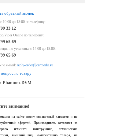
ть обратный звонок
 с 10:00 до 18:00 по телефону:
799 33 12
p/Viber Online по телефону:
799 65 69
тация по установке с 14:00 до 18:00:
799 65 69
 по e-mail:
reply-order@carmedia.ru
 вопрос по товару
e: Phantom-DVM
ите внимание!
рмация на сайте носит справочный характер и не
 публичной офертой. Производитель оставляет за
раво изменять конструкцию, технические
истики, внешний вид, комплектацию товара, не