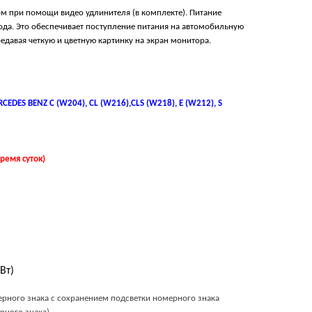
м при помощи видео удлинителя (в комплекте). Питание
ода. Это обеспечивает поступление питания на автомобильную
едавая четкую и цветную картинку на экран монитора.
CEDES BENZ C (W204), CL (W216),CLS (W218), E (W212), S
ремя суток)
Вт)
ерного знака с сохранением подсветки номерного знака