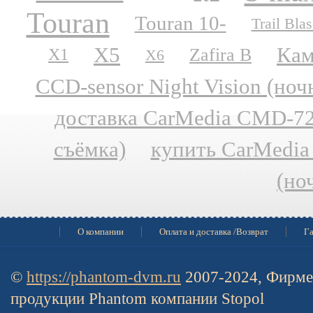
Touran
Touran 10-
Trail Blas
X5
Кам
Zafira B
X1
X6
CCD-sensor Night Vision (но
доставка CarMedia CMD-727
съёмка)
купить CarMedia
(но
О компании
Оплата и доставка /Возврат
Га
©
https://phantom-dvm.ru
2007-2024, Фирме
продукции Phantom компании Stopol