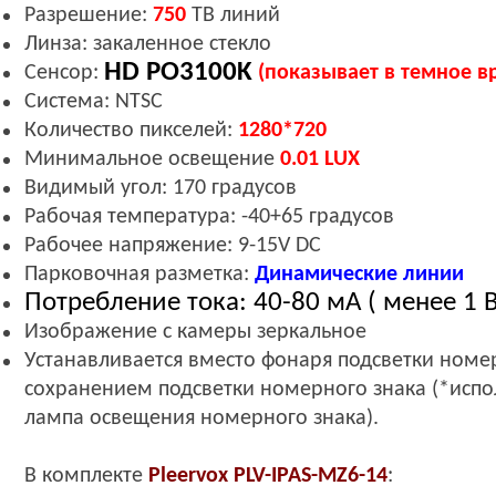
Разрешение:
7
50
ТВ линий
Линза: закаленное стекло
HD PO3100K
Сенсор:
(показывает в темное в
Система: NTSC
Количество пикселей:
1280*720
Минимальное освещение
0.
0
1
LUX
Видимый угол: 170 градусов
Рабочая температура: -40+65 градусов
Рабочее напряжение: 9-15V DC
Парковочн
ая разметка
:
Динамические линии
Потребление тока: 40-80 мА ( менее 1 В
Изображение с камеры зеркальное
Устанавливается вместо фонаря подсветки номер
сохранением подсветки номерного знака (
*
испо
лампа освещения номерного знака).
В комплекте
Pleervox
PLV-IPAS-MZ6-14
: