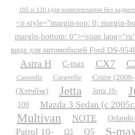
105 и 120 (для комплектации без заднег
<p style="margin-top: 0; margin-b
margin-bottom: 0"><span lang="ru
вида для автомобилей Ford DS-954
CX7
Astra H
C
C-max
Cruze (2008-
Caravelle
Caravella
Jetta
J
(Хэтчбэк)
Jetta 10-
Mazda 3 Sedan (с 2005г.
100
Multivan
NOTE
Orlando
S-ma
Patrol 10-
Q5
Q3