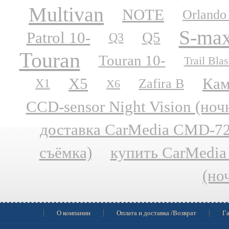
Multivan
NOTE
Orlando
S-ma
Patrol 10-
Q5
Q3
Touran
Touran 10-
Trail Blas
X5
Кам
Zafira B
X1
X6
CCD-sensor Night Vision (но
доставка CarMedia CMD-727
съёмка)
купить CarMedia
(но
О компании
Оплата и доставка /Возврат
Га