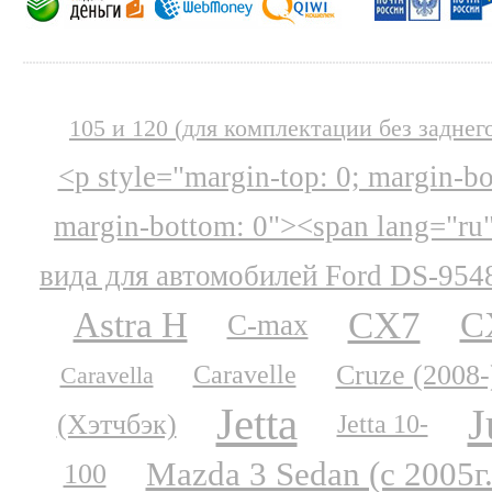
105 и 120 (для комплектации без заднег
<p style="margin-top: 0; margin-b
margin-bottom: 0"><span lang="ru
вида для автомобилей Ford DS-954
CX7
Astra H
C
C-max
Cruze (2008-
Caravelle
Caravella
Jetta
J
(Хэтчбэк)
Jetta 10-
Mazda 3 Sedan (с 2005г.
100