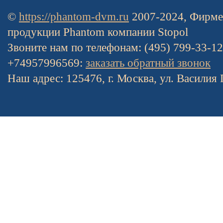
©
https://phantom-dvm.ru
2007-2024, Фирме
продукции Phantom компании Stopol
Звоните нам по телефонам: (495) 799-33-1
+74957996569:
заказать обратный звонок
Наш адрес: 125476, г. Москва, ул. Василия