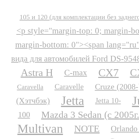
105 и 120 (для комплектации без заднег
<p style="margin-top: 0; margin-b
margin-bottom: 0"><span lang="ru
вида для автомобилей Ford DS-954
CX7
Astra H
C
C-max
Cruze (2008-
Caravelle
Caravella
Jetta
J
(Хэтчбэк)
Jetta 10-
Mazda 3 Sedan (с 2005г.
100
Multivan
NOTE
Orlando