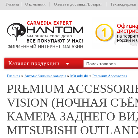
Главная
О компании
Оплата и доставка /Возврат
Техподдержка
Каталог продукции
Главная
»
Автомобильные камеры
»
Mitsubishi
»
Premium Accessories
PREMIUM ACCESSORIE
VISION (НОЧНАЯ СЪ
КАМЕРА ЗАДНЕГО В
MITSUBISHI OUTLANDE