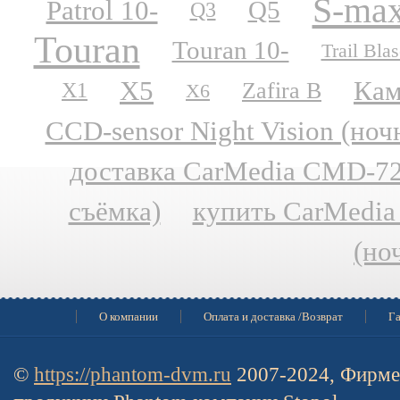
S-ma
Patrol 10-
Q5
Q3
Touran
Touran 10-
Trail Blas
X5
Кам
Zafira B
X1
X6
CCD-sensor Night Vision (но
доставка CarMedia CMD-727
съёмка)
купить CarMedia
(но
О компании
Оплата и доставка /Возврат
Га
©
https://phantom-dvm.ru
2007-2024, Фирме