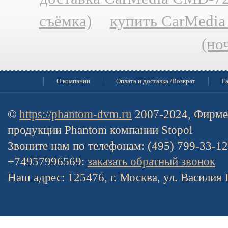
съёмка)
купить CarMedia
(но
О компании
Оплата и доставка /Возврат
Га
©
https://phantom-dvm.ru
2007-2024, Фирме
продукции Phantom компании Stopol
Звоните нам по телефонам: (495) 799-33-1
+74957996569:
заказать обратный звонок
Наш адрес: 125476, г. Москва, ул. Василия