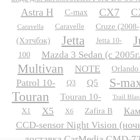
CX7
Astra H
C
C-max
Cruze (2008-
Caravelle
Caravella
Jetta
J
(Хэтчбэк)
Jetta 10-
Mazda 3 Sedan (с 2005г.
100
Multivan
NOTE
Orlando
S-ma
Patrol 10-
Q5
Q3
Touran
Touran 10-
Trail Blas
X5
Кам
Zafira B
X1
X6
CCD-sensor Night Vision (но
доставка CarMedia CMD-727