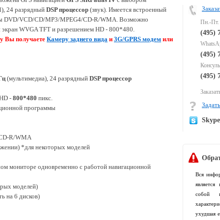
Заказа
l)
, 24 разрядный
DSP процессор
(звук). Имеется встроенный
аты DVD/VCD/CD/MP3/MPEG4/CD-R/WMA. Возможно
Пн.-Пт.
й экран WVGA TFT и разрешением HD - 800*480.
(495) 
ру Вы получаете
К
амеру заднего вида
и
3G/GPRS модем
или
WhatsAp
(495) 
Консуль
(495) 
Гц
(мультимедиа), 24 разрядный
DSP процессор
Заказать
 HD -
800*480
пикс.
Задать
ационной программы
Skyp
/CD-R/WMA
ожении) *для некоторых моделей
Обрат
ом мониторе одновременно с работой навигационной
Вся инфо
является
орых моделей)
собой п
ь на 6 дисков)
характер
ухудшая е