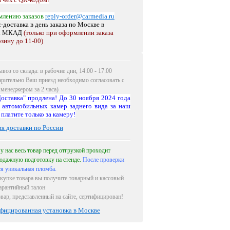
млению заказов
reply-order@carmedia.ru
-доставка в день заказа по Москве
в
х МКАД
(только при оформлении заказа
рзину до 11-00)
воз со склада: в рабочие дни, 14:00 - 17:00
арительно Ваш приезд необходимо согласовать с
менеджером за 2 часа)
оставка" продлена! До 30 ноября 2024 года
 автомобильных камер заднего вида за наш
 платите только за камеру!
ия доставки по России
 у нас весь товар перед отгрузкой проходит
одажную подготовку на стенде.
После проверки
ся уникальная пломба.
купке товара вы получите товарный и кассовый
гарантийный талон
овар, представленный на сайте, сертифицирован!
фицированная установка в Москве