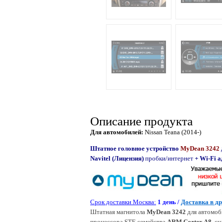
Описание продукта
Для автомобилей:
Nissan Teana (2014-)
Штатное головное устройство
MyDean 3242
Navitel (
Лицензия)
пробки/интернет
+
Wi-Fi
а
Срок доставки Москва:
1 день /
Доставка в д
Штатная магнитола
MyDean 3242
для автомо
процессора STE семейства
ARM Cortex
A8
, с