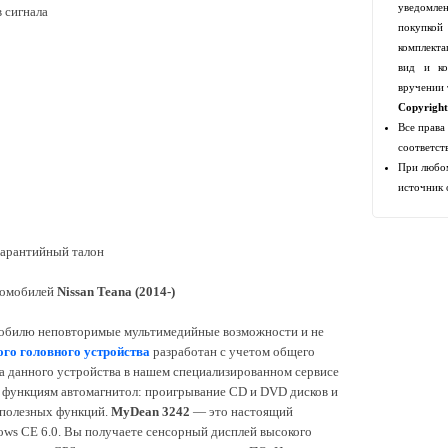
уведомлен
 сигнала
покупко
комплекта
вид и ко
вручении 
Copyrigh
Все права
соответст
При любом
источник 
 гарантийный талон
томобилей
Nissan Teana (2014-)
мобилю неповторимые мультимедийные возможности и не
ого головного устройства
разработан с учетом общего
а данного устройства в нашем специализированном сервисе
 функциям автомагнитол: проигрывание CD и DVD дисков и
 полезных функций.
MyDean 3242
— это настоящий
ws CE 6.0. Вы получаете сенсорный дисплей высокого