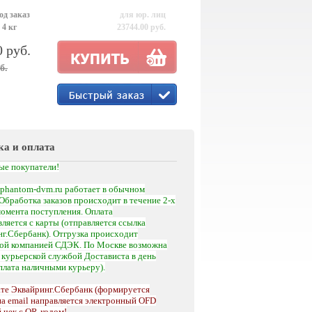
од заказ
для юр. лиц
 4 кг
23744.00 руб.
0 руб.
б.
ка и оплата
ые покупатели!
phantom-dvm.ru работает в обычном
Обработка заказов происходит в течение 2-х
момента поступления.
Оплата
ляется с карты (отправляется ссылка
г.Сбербанк). Отгрузка происходит
кой компанией СДЭК. По Москве возможна
а
курьерской службой Достависта
в день
оплата наличными курьеру).
те Эквайринг.Сбербанк (формируется
на email направляется электронный OFD
 чек с QR-кодом!