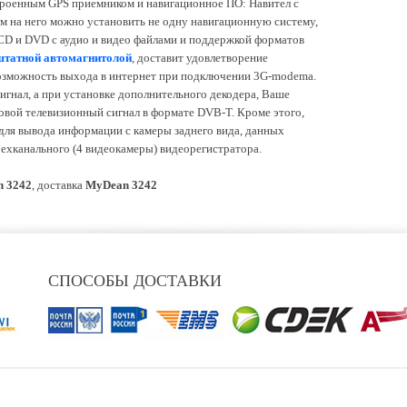
строенным GPS приемником и навигационное ПО: Навител с
ем на него можно установить не одну навигационную систему,
 CD и DVD с аудио и видео файлами и поддержкой форматов
штатной автомагнитолой
, доставит удовлетворение
озможность выхода в интернет при подключении 3G-modemа.
гнал, а при установке дополнительного декодера, Ваше
вой телевизионный сигнал в формате DVB-T. Кроме этого,
ля вывода информации с камеры заднего вида, данных
ехканального (4 видеокамеры) видеорегистратора.
 3242
, доставка
MyDean 3242
СПОСОБЫ ДОСТАВКИ