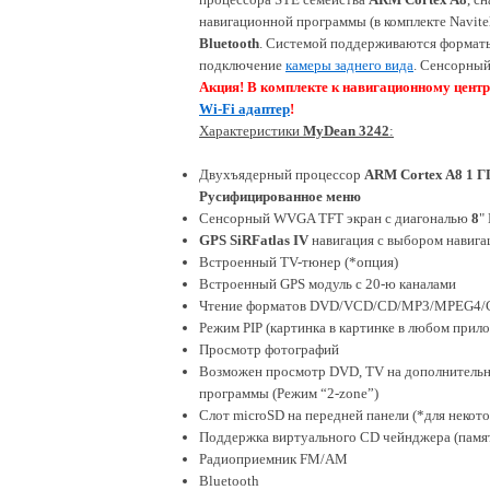
навигационной программы (в комплекте
Navite
Bluetooth
. Системой поддерживаются форм
подключение
камеры заднего вида
. Сенсорны
Акция! В комплекте к навигационному цент
Wi-Fi
адаптер
!
Характеристики
MyDean 3242
:
Двухъядерный процессор
ARM Cortex A8 1 Г
Русифицированное меню
Сенсорный WVGA TFT экран с диагональю
8
"
GPS SiRFatlas IV
навигация с выбором навиг
Встроенный TV-тюнер (*опция)
Встроенный GPS модуль с 20-ю каналами
Чтение форматов DVD/VCD/CD/MP3/MPEG4
Режим PIP (картинка в картинке в любом прил
Просмотр фотографий
Возможен просмотр DVD, TV на дополнительн
программы (Режим “2-zone”)
Слот microSD на передней панели
(*для некот
Поддержка виртуального CD чейнджера (памят
Радиоприемник FM/AM
Bluetooth