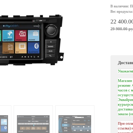
В наличии: П
Вес продукта:
22 400.0
29 900.00 ру
Достав
Уважаем
Магазин 
режиме. 
часов с 
осуществ
Эквайрин
курьерс
доставк
заказа (
При опла
ссылка) 
кассовый