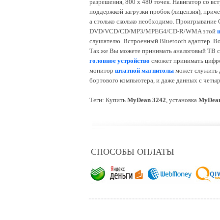
разрешения, 800 х 480 точек. Навигатор со в
поддержкой загрузки пробок (лицензия), прич
а столько сколько необходимо. Проигрывание
DVD/VCD/CD/MP3/MPEG4/CD-R/WMA этой
слушателю. Встроенный Bluetooth адаптер. В
Так же Вы можете принимать аналоговый ТВ си
головное устройство
сможет принимать цифро
монитор
штатной магнитолы
может служить д
бортового компьютера, и даже данных с четыр
Теги: Купить
MyDean 3242
, установка
MyDean
СПОСОБЫ ОПЛАТЫ