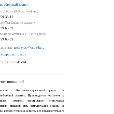
ть обратный звонок
 с 10:00 до 18:00 по телефону:
799 33 12
p/Viber Online по телефону:
799 65 69
тация по установке с 14:00 до 18:00:
799 65 69
 по e-mail:
reply-order@carmedia.ru
 вопрос по товару
e: Phantom-DVM
ите внимание!
рмация на сайте носит справочный характер и не
 публичной офертой. Производитель оставляет за
раво изменять конструкцию, технические
истики, внешний вид, комплектацию товара, не
го потребительских качеств, без предварительного