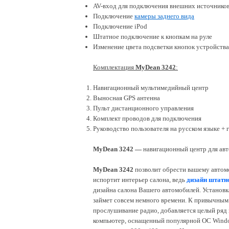
AV-вход для подключения внешних источников
Подключение
камеры заднего вида
Подключение iPod
Штатное подключение к кнопкам на руле
Изменение цвета подсветки кнопок устройства
Комплектация
MyDean 3242
:
Навигационный мультимедийный центр
Выносная GPS антенна
Пульт дистанционного управления
Комплект проводов для подключения
Руководство пользователя на русском языке +
MyDean 3242
—
навигационный центр
для ав
MyDean 3242
позволит обрести вашему авто
испортит интерьер салона, ведь
дизайн штатн
дизайна салона Вашего автомобилей. Установк
займет совсем немного времени. К привычным
прослушивание радио, добавляется целый ряд
компьютер, оснащенный популярной ОС Windo