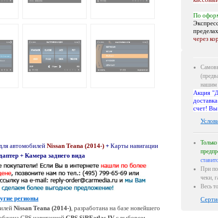
По офор
Экспресс
предела
через ко
Самовы
(предв
нашим 
Акция "Д
доставка
счет! Вы
Услов
Только
для автомобилей
Nissan Teana (2014-)
+
Карты навигации
предпр
даптер + Камера заднего вида
ставит
При по
чеки, 
Весь т
ругие регионы
Серти
билей
Nissan Teana (2014-)
, разработана на базе новейшего
набжена GPS навигацией
GPS SiRFatlas IV
с выбором